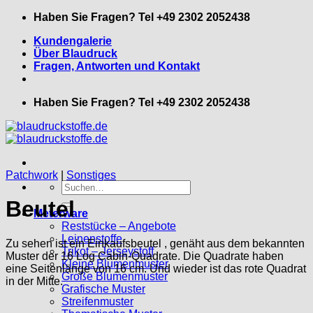
Zum
Haben Sie Fragen? Tel +49 2302 2052438
Inhalt
Kundengalerie
springen
Über Blaudruck
Fragen, Antworten und Kontakt
Haben Sie Fragen? Tel +49 2302 2052438
Patchwork
|
Sonstiges
Suche
nach:
Beutel
Meterware
Reststücke – Angebote
Leinenstoffe
Zu sehen ist ein Einkaufsbeutel , genäht aus dem bekannten
Trikot – Jerseystoff
Muster der 16 Log Cabin-Quadrate. Die Quadrate haben
Kleine Blumenmuster
eine Seitenlänge von 16 cm. Und wieder ist das rote Quadrat
Große Blumenmuster
in der Mitte.
Grafische Muster
Streifenmuster