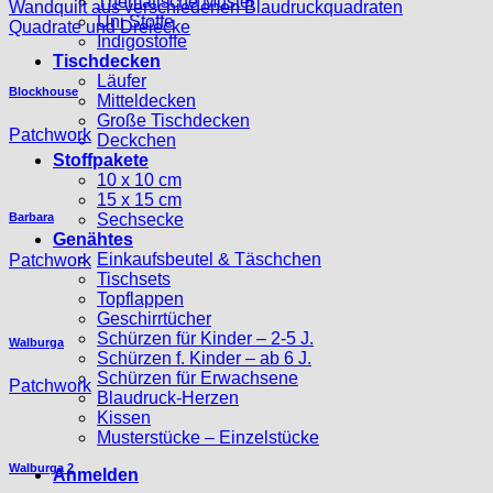
Thematische Muster
Wandquilt aus verschiedenen Blaudruckquadraten
Uni Stoffe
Quadrate und Dreiecke
Indigostoffe
Tischdecken
Läufer
Blockhouse
Mitteldecken
Große Tischdecken
Patchwork
Deckchen
Stoffpakete
10 x 10 cm
15 x 15 cm
Barbara
Sechsecke
Genähtes
Einkaufsbeutel & Täschchen
Patchwork
Tischsets
Topflappen
Geschirrtücher
Schürzen für Kinder – 2-5 J.
Walburga
Schürzen f. Kinder – ab 6 J.
Schürzen für Erwachsene
Patchwork
Blaudruck-Herzen
Kissen
Musterstücke – Einzelstücke
Walburga 2
Anmelden