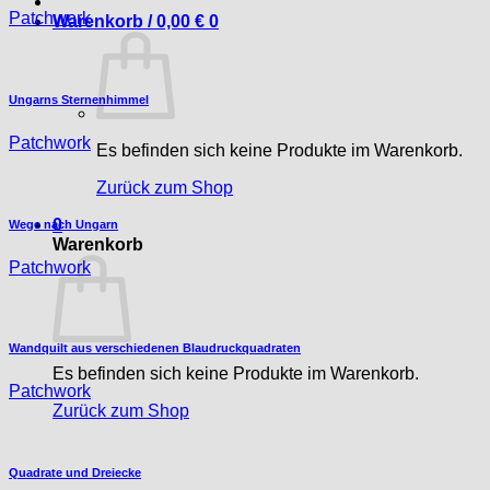
Patchwork
Warenkorb /
0,00
€
0
Ungarns Sternenhimmel
Patchwork
Es befinden sich keine Produkte im Warenkorb.
Zurück zum Shop
0
Wege nach Ungarn
Warenkorb
Patchwork
Wandquilt aus verschiedenen Blaudruckquadraten
Es befinden sich keine Produkte im Warenkorb.
Patchwork
Zurück zum Shop
Quadrate und Dreiecke