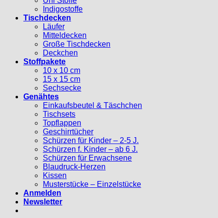
Uni Stoffe
Indigostoffe
Tischdecken
Läufer
Mitteldecken
Große Tischdecken
Deckchen
Stoffpakete
10 x 10 cm
15 x 15 cm
Sechsecke
Genähtes
Einkaufsbeutel & Täschchen
Tischsets
Topflappen
Geschirrtücher
Schürzen für Kinder – 2-5 J.
Schürzen f. Kinder – ab 6 J.
Schürzen für Erwachsene
Blaudruck-Herzen
Kissen
Musterstücke – Einzelstücke
Anmelden
Newsletter