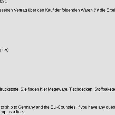
2091
lossenen Vertrag über den Kauf der folgenden Waren (*)/ die Erb
pier)
druckstoffe. Sie finden hier Meterware, Tischdecken, Stoffpaket
d to ship to Germany and the EU-Countries. If you have any ques
rop us a line.