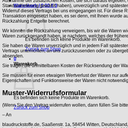
Ausnahme der zusätzlichen Kosten, die sich daraus ergeben, d
Warenkorb /
0,00
€
0
Standardlieferung gewählt haben), unverzüglich und späteste
Widerruf dieses Vertrags bei uns eingegangen ist. Für diese 
Transaktion eingesetzt haben, es sei denn, mit Ihnen wurde a
Rückzahlung Entgelte berechnet.
Wir können die Rückzahlung verweigern, bis wir die Waren wi
Waren zurückgesandt haben, je nachdem, welches der frühere 
Es befinden sich keine Produkte im Warenkorb.
Sie haben die Waren unverzüglich und in jedem Fall späteste
Zurück zum Shop
Vertrags unterrichten, an uns zurückzusenden oder zu übergebe
absenden.
0
Warenkorb
Sie tragen die unmittelbaren Kosten der Rücksendung der Wa
Sie müssen für einen etwaigen Wertverlust der Waren nur auf
Eigenschaften und Funktionsweise der Waren nicht notwendig
Muster-Widerrufsformular
Es befinden sich keine Produkte im Warenkorb.
(Wenn Sie den Vertrag widerrufen wollen, dann füllen Sie bitt
Zurück zum Shop
– An
blaudruckstoffe.de, Saaßenstr. 1a, 58454 Witten, Deutschlan