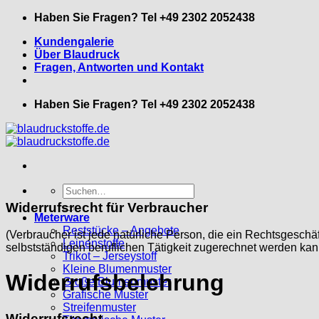
Zum
Haben Sie Fragen? Tel +49 2302 2052438
Inhalt
Kundengalerie
springen
Über Blaudruck
Fragen, Antworten und Kontakt
Haben Sie Fragen? Tel +49 2302 2052438
Suche
nach:
Widerrufsrecht für Verbraucher
Meterware
Reststücke – Angebote
(Verbraucher ist jede natürliche Person, die ein Rechtsgesch
Leinenstoffe
selbstständigen beruflichen Tätigkeit zugerechnet werden kan
Trikot – Jerseystoff
Kleine Blumenmuster
Widerrufsbelehrung
Große Blumenmuster
Grafische Muster
Streifenmuster
Widerrufsrecht