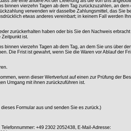
ass Sie eine andere Art der Lieferung als die von uns angebot
ns binnen vierzehn Tagen ab dem Tag zurückzuzahlen, an dem di
Rückzahlung verwenden wir dasselbe Zahlungsmittel, das Sie be
usdrücklich etwas anderes vereinbart; in keinem Fall werden I
eder zurückerhalten haben oder bis Sie den Nachweis erbracht
Zeitpunkt ist.
ns binnen vierzehn Tagen ab dem Tag, an dem Sie uns über den
n. Die Frist ist gewahrt, wenn Sie die Waren vor Ablauf der Fr
ren.
kommen, wenn dieser Wertverlust auf einen zur Prüfung der Bes
en Umgang mit ihnen zurückzuführen ist.
e dieses Formular aus und senden Sie es zurück.)
d, Telefonnummer: +49 2302 2052438, E-Mail-Adresse: