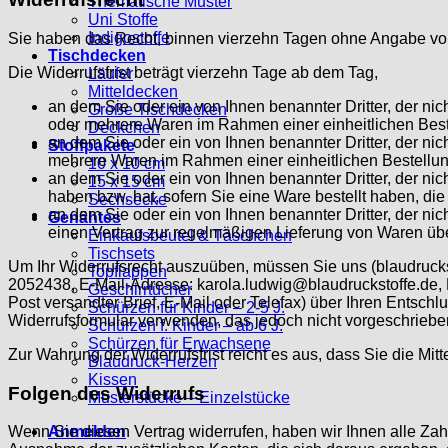
Thematische Muster
Uni Stoffe
Indigostoffe
Sie haben das Recht, binnen vierzehn Tagen ohne Angabe von
Tischdecken
Die Widerrufsfrist beträgt vierzehn Tage ab dem Tag,
Läufer
Mitteldecken
an dem Sie oder ein von Ihnen benannter Dritter, der nic
Große Tischdecken
oder mehrere Waren im Rahmen einer einheitlichen Bestel
Deckchen
an dem Sie oder ein von Ihnen benannter Dritter, der nic
Stoffpakete
mehrere Waren im Rahmen einer einheitlichen Bestellung
10 x 10 cm
an dem Sie oder ein von Ihnen benannter Dritter, der nic
15 x 15 cm
haben bzw. hat, sofern Sie eine Ware bestellt haben, die
Sechsecke
an dem Sie oder ein von Ihnen benannter Dritter, der nic
Genähtes
einen Vertrag zur regelmäßigen Lieferung von Waren üb
Einkaufsbeutel & Täschchen
Tischsets
Um Ihr Widerrufsrecht auszuüben, müssen Sie uns (blaudrucks
Topflappen
2052438, E-Mail-Adresse: karola.ludwig@blaudruckstoffe.de, F
Geschirrtücher
Post versandter Brief, E-Mail oder Telefax) über Ihren Entschl
Schürzen für Kinder – 2-5 J.
Widerrufsformular verwenden, das jedoch nicht vorgeschrieben
Schürzen f. Kinder – ab 6 J.
Schürzen für Erwachsene
Zur Wahrung der Widerrufsfrist reicht es aus, dass Sie die Mit
Blaudruck-Herzen
Kissen
Folgen des Widerrufs
Musterstücke – Einzelstücke
Anmelden
Wenn Sie diesen Vertrag widerrufen, haben wir Ihnen alle Zahl