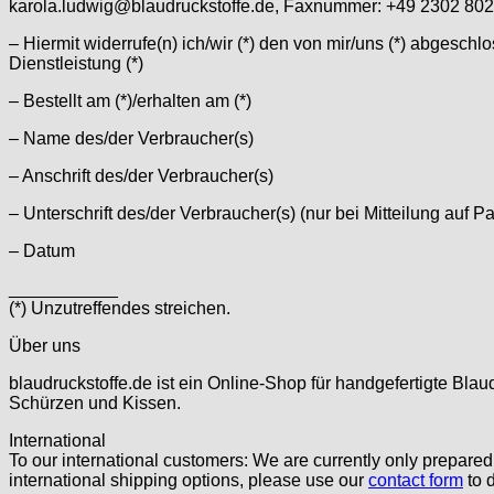
karola.ludwig@blaudruckstoffe.de, Faxnummer: +49 2302 80
– Hiermit widerrufe(n) ich/wir (*) den von mir/uns (*) abgesch
Dienstleistung (*)
– Bestellt am (*)/erhalten am (*)
– Name des/der Verbraucher(s)
– Anschrift des/der Verbraucher(s)
– Unterschrift des/der Verbraucher(s) (nur bei Mitteilung auf Pa
– Datum
___________
(*) Unzutreffendes streichen.
Über uns
blaudruckstoffe.de ist ein Online-Shop für handgefertigte Blau
Schürzen und Kissen.
International
To our international customers: We are currently only prepare
international shipping options, please use our
contact form
to d