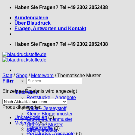
Zum
Haben Sie Fragen? Tel +49 2302 2052438
Inhalt
Kundengalerie
springen
Über Blaudruck
Fragen, Antworten und Kontakt
Haben Sie Fragen? Tel +49 2302 2052438
Start
/
Shop
/
Meterware
/
Thematische Muster
Suche
Filter
nach:
Einzelnes Ergebnis wird angezeigt
Meterware
Reststücke – Angebote
Leinenstoffe
Produktkategorien
Trikot – Jerseystoff
Kleine Blumenmuster
Unkategorisiert
(0)
Große Blumenmuster
Meterware
(51)
Grafische Muster
Leinenstoffe
(0)
Streifenmuster
Reststücke - Angebote
(0)