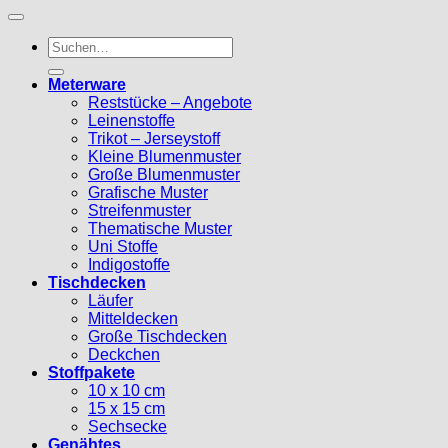
Suche
nach:
Meterware
Reststücke – Angebote
Leinenstoffe
Trikot – Jerseystoff
Kleine Blumenmuster
Große Blumenmuster
Grafische Muster
Streifenmuster
Thematische Muster
Uni Stoffe
Indigostoffe
Tischdecken
Läufer
Mitteldecken
Große Tischdecken
Deckchen
Stoffpakete
10 x 10 cm
15 x 15 cm
Sechsecke
Genähtes