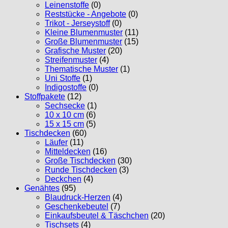
Leinenstoffe
(0)
Reststücke - Angebote
(0)
Trikot - Jerseystoff
(0)
Kleine Blumenmuster
(11)
Große Blumenmuster
(15)
Grafische Muster
(20)
Streifenmuster
(4)
Thematische Muster
(1)
Uni Stoffe
(1)
Indigostoffe
(0)
Stoffpakete
(12)
Sechsecke
(1)
10 x 10 cm
(6)
15 x 15 cm
(5)
Tischdecken
(60)
Läufer
(11)
Mitteldecken
(16)
Große Tischdecken
(30)
Runde Tischdecken
(3)
Deckchen
(4)
Genähtes
(95)
Blaudruck-Herzen
(4)
Geschenkebeutel
(7)
Einkaufsbeutel & Täschchen
(20)
Tischsets
(4)