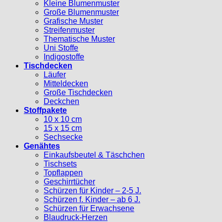
Kleine Blumenmuster
Große Blumenmuster
Grafische Muster
Streifenmuster
Thematische Muster
Uni Stoffe
Indigostoffe
Tischdecken
Läufer
Mitteldecken
Große Tischdecken
Deckchen
Stoffpakete
10 x 10 cm
15 x 15 cm
Sechsecke
Genähtes
Einkaufsbeutel & Täschchen
Tischsets
Topflappen
Geschirrtücher
Schürzen für Kinder – 2-5 J.
Schürzen f. Kinder – ab 6 J.
Schürzen für Erwachsene
Blaudruck-Herzen