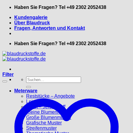
Zum
Haben Sie Fragen? Tel +49 2302 2052438
Inhalt
Kundengalerie
springen
Über Blaudruck
Fragen, Antworten und Kontakt
Haben Sie Fragen? Tel +49 2302 2052438
Filter
Suche
nach:
Meterware
Reststücke – Angebote
Leinenstoffe
Trikot – Jerseystoff
Kleine Blumenmuster
Große Blumenmuster
Grafische Muster
Streifenmuster