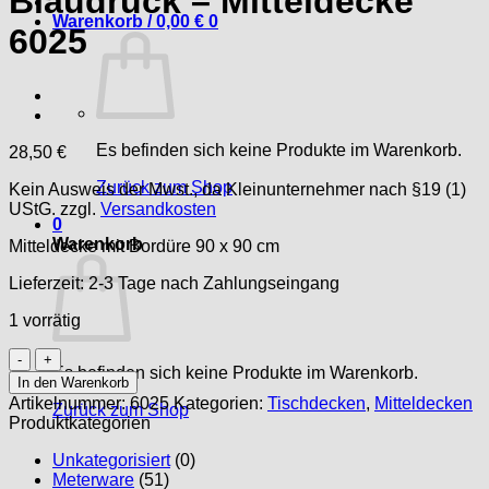
Blaudruck – Mitteldecke
Warenkorb /
0,00
€
0
6025
Es befinden sich keine Produkte im Warenkorb.
28,50
€
Zurück zum Shop
Kein Ausweis der Mwst., da Kleinunternehmer nach §19 (1)
UStG.
zzgl.
Versandkosten
0
Warenkorb
Mitteldecke mit Bordüre 90 x 90 cm
Lieferzeit:
2-3 Tage nach Zahlungseingang
1 vorrätig
Blaudruck
Es befinden sich keine Produkte im Warenkorb.
-
In den Warenkorb
Mitteldecke
Artikelnummer:
6025
Kategorien:
Tischdecken
,
Mitteldecken
Zurück zum Shop
6025
Produktkategorien
Menge
Unkategorisiert
(0)
Meterware
(51)