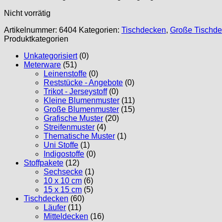
Nicht vorrätig
Artikelnummer:
6404
Kategorien:
Tischdecken
,
Große Tischd
Produktkategorien
Unkategorisiert
(0)
Meterware
(51)
Leinenstoffe
(0)
Reststücke - Angebote
(0)
Trikot - Jerseystoff
(0)
Kleine Blumenmuster
(11)
Große Blumenmuster
(15)
Grafische Muster
(20)
Streifenmuster
(4)
Thematische Muster
(1)
Uni Stoffe
(1)
Indigostoffe
(0)
Stoffpakete
(12)
Sechsecke
(1)
10 x 10 cm
(6)
15 x 15 cm
(5)
Tischdecken
(60)
Läufer
(11)
Mitteldecken
(16)