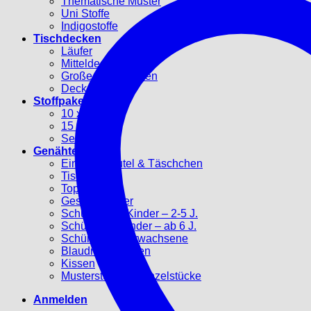
Thematische Muster
Uni Stoffe
Indigostoffe
Tischdecken
Läufer
Mitteldecken
Große Tischdecken
Deckchen
Stoffpakete
10 x 10 cm
15 x 15 cm
Sechsecke
Genähtes
Einkaufsbeutel & Täschchen
Tischsets
Topflappen
Geschirrtücher
Schürzen für Kinder – 2-5 J.
Schürzen f. Kinder – ab 6 J.
Schürzen für Erwachsene
Blaudruck-Herzen
Kissen
Musterstücke – Einzelstücke
Anmelden