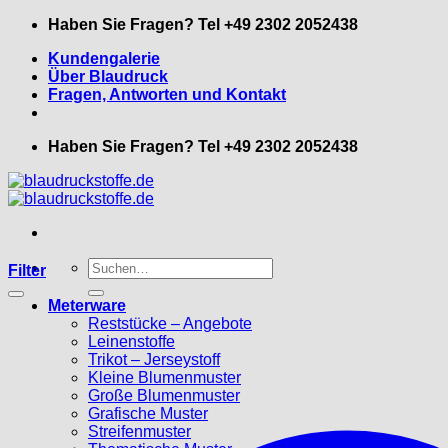
Zum
Haben Sie Fragen? Tel +49 2302 2052438
Inhalt
Kundengalerie
springen
Über Blaudruck
Fragen, Antworten und Kontakt
Haben Sie Fragen? Tel +49 2302 2052438
Suche
Filter
nach:
Meterware
Reststücke – Angebote
Leinenstoffe
Trikot – Jerseystoff
Kleine Blumenmuster
Große Blumenmuster
Grafische Muster
Streifenmuster