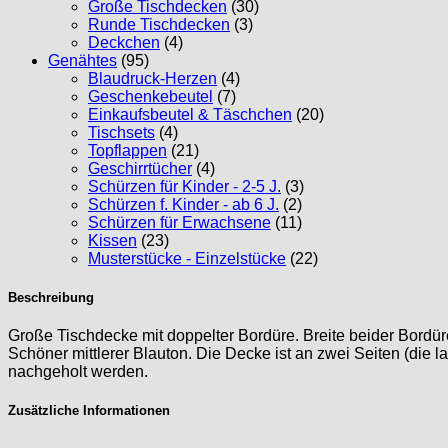
Große Tischdecken
(30)
Runde Tischdecken
(3)
Deckchen
(4)
Genähtes
(95)
Blaudruck-Herzen
(4)
Geschenkebeutel
(7)
Einkaufsbeutel & Täschchen
(20)
Tischsets
(4)
Topflappen
(21)
Geschirrtücher
(4)
Schürzen für Kinder - 2-5 J.
(3)
Schürzen f. Kinder - ab 6 J.
(2)
Schürzen für Erwachsene
(11)
Kissen
(23)
Musterstücke - Einzelstücke
(22)
Beschreibung
Große Tischdecke mit doppelter Bordüre. Breite beider Bordür
Schöner mittlerer Blauton. Die Decke ist an zwei Seiten (die 
nachgeholt werden.
Zusätzliche Informationen