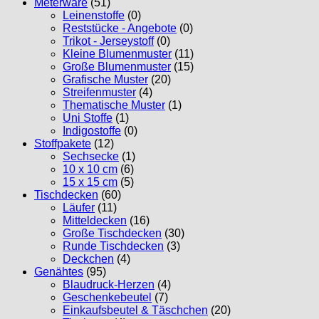
Meterware
(51)
Leinenstoffe
(0)
Reststücke - Angebote
(0)
Trikot - Jerseystoff
(0)
Kleine Blumenmuster
(11)
Große Blumenmuster
(15)
Grafische Muster
(20)
Streifenmuster
(4)
Thematische Muster
(1)
Uni Stoffe
(1)
Indigostoffe
(0)
Stoffpakete
(12)
Sechsecke
(1)
10 x 10 cm
(6)
15 x 15 cm
(5)
Tischdecken
(60)
Läufer
(11)
Mitteldecken
(16)
Große Tischdecken
(30)
Runde Tischdecken
(3)
Deckchen
(4)
Genähtes
(95)
Blaudruck-Herzen
(4)
Geschenkebeutel
(7)
Einkaufsbeutel & Täschchen
(20)