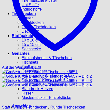
Thematische Muster
Uni Stoffe
Indigostoffe
Tischdecken
Läufer
Mitteldecken
Große Tischdecken
Deckchen
Stoffpakete
10 x 10 cm
15 x 15 cm
Sechsecke
Genähtes
Einkaufsbeutel & Täschchen
Tischsets
Topflappen
Auf die Wunschliste
Geschirrtücher
Schürzen für Kinder – 2-5 J.
Schürzen f. Kinder – ab 6 J.
Schürzen für Erwachsene
Blaudruck-Herzen
Kissen
Musterstücke – Einzelstücke
Anmelden
Start
/
Shop
/
Tischdecken
/
Runde Tischdecken