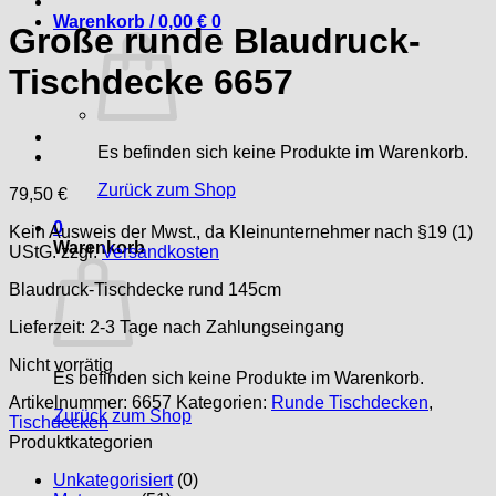
Warenkorb /
0,00
€
0
Große runde Blaudruck-
Tischdecke 6657
Es befinden sich keine Produkte im Warenkorb.
Zurück zum Shop
79,50
€
0
Kein Ausweis der Mwst., da Kleinunternehmer nach §19 (1)
Warenkorb
UStG.
zzgl.
Versandkosten
Blaudruck-Tischdecke rund 145cm
Lieferzeit:
2-3 Tage nach Zahlungseingang
Nicht vorrätig
Es befinden sich keine Produkte im Warenkorb.
Artikelnummer:
6657
Kategorien:
Runde Tischdecken
,
Zurück zum Shop
Tischdecken
Produktkategorien
Unkategorisiert
(0)