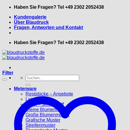
Zum
Haben Sie Fragen? Tel +49 2302 2052438
Inhalt
Kundengalerie
springen
Über Blaudruck
Fragen, Antworten und Kontakt
Haben Sie Fragen? Tel +49 2302 2052438
Filter
Suche
nach:
Meterware
Reststücke – Angebote
Leinenstoffe
Trikot – Jerseystoff
Kleine Blumenmuster
Große Blumenmuster
Grafische Muster
Streifenmuster