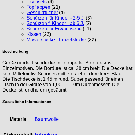
Tischsets
(4)
Topflappen
(21)
Geschirrtücher
(4)
Schürzen für Kinder - 2-5 J.
(3)
Schürzen f. Kinder - ab 6 J.
(2)
Schürzen für Erwachsene
(11)
Kissen
(23)
Musterstücke - Einzelstücke
(22)
Beschreibung
Große runde Tischdecke mit doppelter Bordüre aus
Einzelmotiven. Die Bordüre ist ca. 28 cm breit. Die Decke hat
kein Mittelmotiv. Schönes mittleres, eher dunkleres Blau.
Die Tischdecke ist 1,45 m rund. Super passend für einen
Tisch in der Größe von 1,00 – 1,10m Durchmesser. Die
Decke ist rundherum gesäumt.
Zusätzliche Informationen
Material
Baumwolle