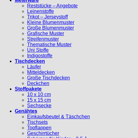
Meterware
Reststücke – Angebote
Leinenstoffe
Trikot – Jerseystoff
Kleine Blumenmuster
Große Blumenmuster
Grafische Muster
Streifenmuster
Thematische Muster
Uni Stoffe
Indigostoffe
Tischdecken
Läufer
Mitteldecken
Große Tischdecken
Deckchen
Stoffpakete
10 x 10 cm
15 x 15 cm
Sechsecke
Genähtes
Einkaufsbeutel & Täschchen
Tischsets
Topflappen
Geschirrtücher