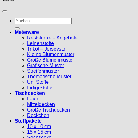
Suche
nach:
Meterware
Reststücke – Angebote
Leinenstoffe
Trikot – Jerseystoff
Kleine Blumenmuster
Große Blumenmuster
Grafische Muster
Streifenmuster
Thematische Muster
Uni Stoffe
Indigostoffe
Tischdecken
Läufer
Mitteldecken
Große Tischdecken
Deckchen
Stoffpakete
10 x 10 cm
15 x 15 cm
Sechsecke