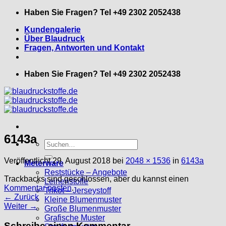
Zum
Haben Sie Fragen? Tel +49 2302 2052438
Inhalt
Kundengalerie
springen
Über Blaudruck
Fragen, Antworten und Kontakt
Haben Sie Fragen? Tel +49 2302 2052438
6143a
Suche
nach:
Veröffentlicht
29. August 2018
bei
2048 × 1536
in
6143a
Meterware
Reststücke – Angebote
Trackbacks sind geschlossen, aber du kannst einen
Leinenstoffe
Kommentar posten
.
Trikot – Jerseystoff
←
Zurück
Kleine Blumenmuster
Weiter
→
Große Blumenmuster
Grafische Muster
Schreibe einen Kommentar