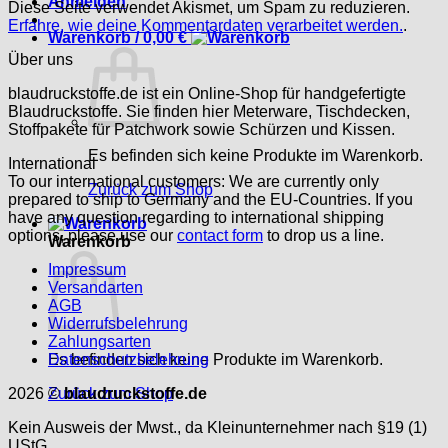
Anmelden
Diese Seite verwendet Akismet, um Spam zu reduzieren.
Erfahre, wie deine Kommentardaten verarbeitet werden.
.
Warenkorb /
0,00
€
Über uns
blaudruckstoffe.de ist ein Online-Shop für handgefertigte
Blaudruckstoffe. Sie finden hier Meterware, Tischdecken,
Stoffpakete für Patchwork sowie Schürzen und Kissen.
Es befinden sich keine Produkte im Warenkorb.
International
To our international customers: We are currently only
Zurück zum Shop
prepared to ship to Germany and the EU-Countries. If you
have any question regarding to international shipping
options, please use our
contact form
to drop us a line.
Warenkorb
Impressum
Versandarten
AGB
Widerrufsbelehrung
Zahlungsarten
Es befinden sich keine Produkte im Warenkorb.
Datenschutzbelehrung
Zurück zum Shop
2026 ©
blaudruckstoffe.de
Kein Ausweis der Mwst., da Kleinunternehmer nach §19 (1)
UStG.