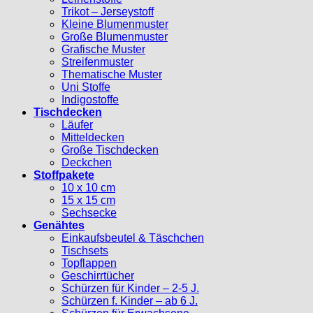
Trikot – Jerseystoff
Kleine Blumenmuster
Große Blumenmuster
Grafische Muster
Streifenmuster
Thematische Muster
Uni Stoffe
Indigostoffe
Tischdecken
Läufer
Mitteldecken
Große Tischdecken
Deckchen
Stoffpakete
10 x 10 cm
15 x 15 cm
Sechsecke
Genähtes
Einkaufsbeutel & Täschchen
Tischsets
Topflappen
Geschirrtücher
Schürzen für Kinder – 2-5 J.
Schürzen f. Kinder – ab 6 J.