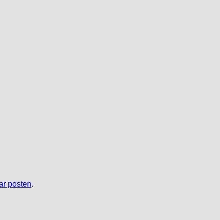
r posten
.