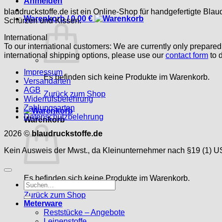
Anmelden
blaudruckstoffe.de ist ein Online-Shop für handgefertigte Blau
Warenkorb /
0,00
€
Schürzen und Kissen.
International
To our international customers: We are currently only prepare
international shipping options, please use our
contact form
to d
Impressum
Es befinden sich keine Produkte im Warenkorb.
Versandarten
AGB
Zurück zum Shop
Widerrufsbelehrung
Zahlungsarten
Datenschutzbelehrung
Warenkorb
2026 ©
blaudruckstoffe.de
Kein Ausweis der Mwst., da Kleinunternehmer nach §19 (1) U
Es befinden sich keine Produkte im Warenkorb.
Suche
nach:
Zurück zum Shop
Meterware
Reststücke – Angebote
Leinenstoffe