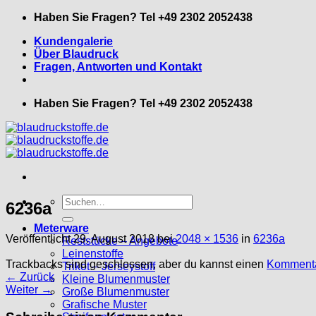
Zum
Haben Sie Fragen? Tel +49 2302 2052438
Inhalt
Kundengalerie
springen
Über Blaudruck
Fragen, Antworten und Kontakt
Haben Sie Fragen? Tel +49 2302 2052438
Suche
6236a
nach:
Meterware
Veröffentlicht
29. August 2018
bei
2048 × 1536
in
6236a
Reststücke – Angebote
Leinenstoffe
Trackbacks sind geschlossen, aber du kannst einen
Kommenta
Trikot – Jerseystoff
←
Zurück
Kleine Blumenmuster
Weiter
→
Große Blumenmuster
Grafische Muster