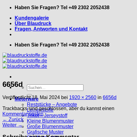
Zum
Haben Sie Fragen? Tel +49 2302 2052438
Inhalt
Kundengalerie
springen
Über Blaudruck
Fragen, Antworten und Kontakt
Haben Sie Fragen? Tel +49 2302 2052438
6656d
Suche
nach:
Veröffentlicht
18. Mai 2024
bei
1920 × 2560
in
6656d
Meterware
Reststücke – Angebote
Trackbacks sind geschlossen, aber du kannst einen
Leinenstoffe
Kommentar posten
.
Trikot – Jerseystoff
←
Zurück
Kleine Blumenmuster
Weiter
→
Große Blumenmuster
Grafische Muster
Schreibe einen Kommentar