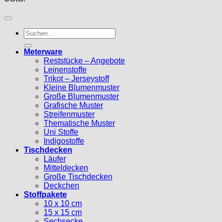
Suche
nach:
Meterware
Reststücke – Angebote
Leinenstoffe
Trikot – Jerseystoff
Kleine Blumenmuster
Große Blumenmuster
Grafische Muster
Streifenmuster
Thematische Muster
Uni Stoffe
Indigostoffe
Tischdecken
Läufer
Mitteldecken
Große Tischdecken
Deckchen
Stoffpakete
10 x 10 cm
15 x 15 cm
Sechsecke