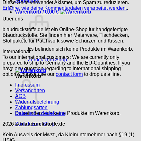
Anmelden
Diese Seite verwendet Akismet, um Spam zu reduzieren.
Erfahre, wie deine Kommentardaten verarbeitet werden.
.
Warenkorb /
0,00
€
Über uns
blaudruckstoffe.de ist ein Online-Shop für handgefertigte
Blaudruckstoffe. Sie finden hier Meterware, Tischdecken,
Stoffpakete für Patchwork sowie Schürzen und Kissen.
Es befinden sich keine Produkte im Warenkorb.
International
To our international customers: We are currently only
Zurück zum Shop
prepared to ship to Germany and the EU-Countries. If you
have any question regarding to international shipping
options, please use our
contact form
to drop us a line.
Warenkorb
Impressum
Versandarten
AGB
Widerrufsbelehrung
Zahlungsarten
Es befinden sich keine Produkte im Warenkorb.
Datenschutzbelehrung
Zurück zum Shop
2026 ©
blaudruckstoffe.de
Kein Ausweis der Mwst., da Kleinunternehmer nach §19 (1)
UStG.