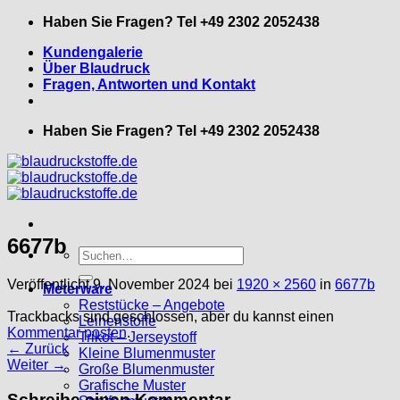
Zum
Haben Sie Fragen? Tel +49 2302 2052438
Inhalt
Kundengalerie
springen
Über Blaudruck
Fragen, Antworten und Kontakt
Haben Sie Fragen? Tel +49 2302 2052438
6677b
Suche
nach:
Veröffentlicht
9. November 2024
bei
1920 × 2560
in
6677b
Meterware
Reststücke – Angebote
Trackbacks sind geschlossen, aber du kannst einen
Leinenstoffe
Kommentar posten
.
Trikot – Jerseystoff
←
Zurück
Kleine Blumenmuster
Weiter
→
Große Blumenmuster
Grafische Muster
Schreibe einen Kommentar