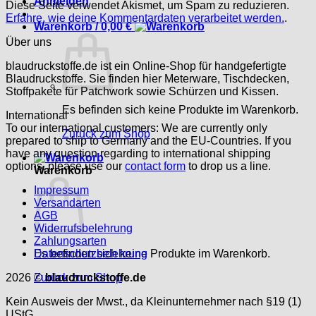
Anmelden
Diese Seite verwendet Akismet, um Spam zu reduzieren.
Erfahre, wie deine Kommentardaten verarbeitet werden.
.
Warenkorb /
0,00
€
Über uns
blaudruckstoffe.de ist ein Online-Shop für handgefertigte
Blaudruckstoffe. Sie finden hier Meterware, Tischdecken,
Stoffpakete für Patchwork sowie Schürzen und Kissen.
Es befinden sich keine Produkte im Warenkorb.
International
To our international customers: We are currently only
Zurück zum Shop
prepared to ship to Germany and the EU-Countries. If you
have any question regarding to international shipping
options, please use our
contact form
to drop us a line.
Warenkorb
Impressum
Versandarten
AGB
Widerrufsbelehrung
Zahlungsarten
Es befinden sich keine Produkte im Warenkorb.
Datenschutzbelehrung
Zurück zum Shop
2026 ©
blaudruckstoffe.de
Kein Ausweis der Mwst., da Kleinunternehmer nach §19 (1)
UStG.