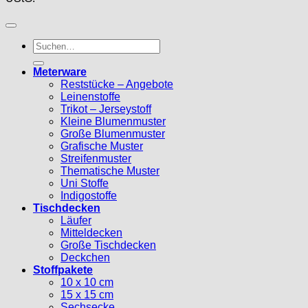
Suche
nach:
Meterware
Reststücke – Angebote
Leinenstoffe
Trikot – Jerseystoff
Kleine Blumenmuster
Große Blumenmuster
Grafische Muster
Streifenmuster
Thematische Muster
Uni Stoffe
Indigostoffe
Tischdecken
Läufer
Mitteldecken
Große Tischdecken
Deckchen
Stoffpakete
10 x 10 cm
15 x 15 cm
Sechsecke