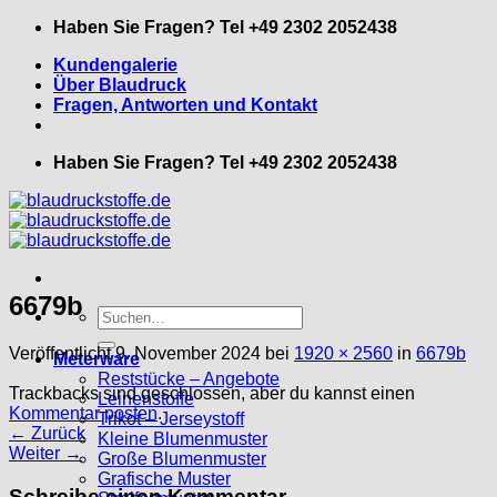
Zum
Haben Sie Fragen? Tel +49 2302 2052438
Inhalt
Kundengalerie
springen
Über Blaudruck
Fragen, Antworten und Kontakt
Haben Sie Fragen? Tel +49 2302 2052438
6679b
Suche
nach:
Veröffentlicht
9. November 2024
bei
1920 × 2560
in
6679b
Meterware
Reststücke – Angebote
Trackbacks sind geschlossen, aber du kannst einen
Leinenstoffe
Kommentar posten
.
Trikot – Jerseystoff
←
Zurück
Kleine Blumenmuster
Weiter
→
Große Blumenmuster
Grafische Muster
Schreibe einen Kommentar