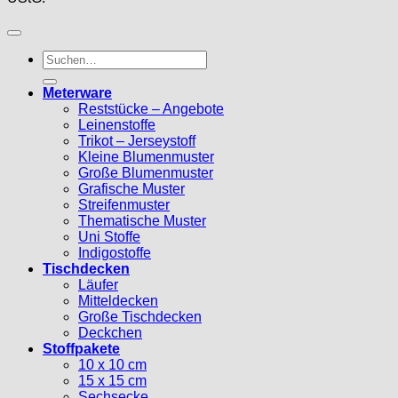
Suche
nach:
Meterware
Reststücke – Angebote
Leinenstoffe
Trikot – Jerseystoff
Kleine Blumenmuster
Große Blumenmuster
Grafische Muster
Streifenmuster
Thematische Muster
Uni Stoffe
Indigostoffe
Tischdecken
Läufer
Mitteldecken
Große Tischdecken
Deckchen
Stoffpakete
10 x 10 cm
15 x 15 cm
Sechsecke