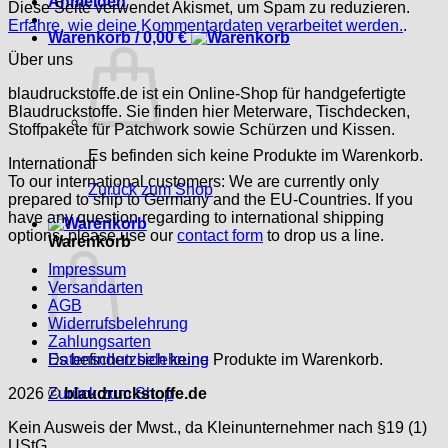
Anmelden
Diese Seite verwendet Akismet, um Spam zu reduzieren.
Erfahre, wie deine Kommentardaten verarbeitet werden.
.
Warenkorb /
0,00
€
Über uns
blaudruckstoffe.de ist ein Online-Shop für handgefertigte
Blaudruckstoffe. Sie finden hier Meterware, Tischdecken,
Stoffpakete für Patchwork sowie Schürzen und Kissen.
Es befinden sich keine Produkte im Warenkorb.
International
To our international customers: We are currently only
Zurück zum Shop
prepared to ship to Germany and the EU-Countries. If you
have any question regarding to international shipping
options, please use our
contact form
to drop us a line.
Warenkorb
Impressum
Versandarten
AGB
Widerrufsbelehrung
Zahlungsarten
Es befinden sich keine Produkte im Warenkorb.
Datenschutzbelehrung
Zurück zum Shop
2026 ©
blaudruckstoffe.de
Kein Ausweis der Mwst., da Kleinunternehmer nach §19 (1)
UStG.