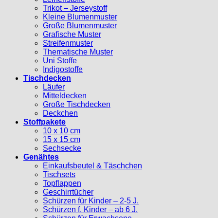
Trikot – Jerseystoff
Kleine Blumenmuster
Große Blumenmuster
Grafische Muster
Streifenmuster
Thematische Muster
Uni Stoffe
Indigostoffe
Tischdecken
Läufer
Mitteldecken
Große Tischdecken
Deckchen
Stoffpakete
10 x 10 cm
15 x 15 cm
Sechsecke
Genähtes
Einkaufsbeutel & Täschchen
Tischsets
Topflappen
Geschirrtücher
Schürzen für Kinder – 2-5 J.
Schürzen f. Kinder – ab 6 J.