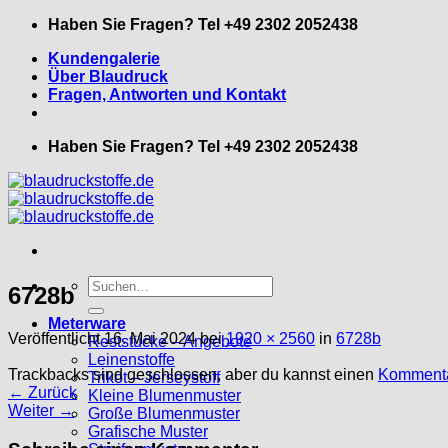
Zum
Haben Sie Fragen? Tel +49 2302 2052438
Inhalt
Kundengalerie
springen
Über Blaudruck
Fragen, Antworten und Kontakt
Haben Sie Fragen? Tel +49 2302 2052438
Suche
6728b
nach:
Meterware
Veröffentlicht
16. Mai 2024
bei
1920 × 2560
in
6728b
Reststücke – Angebote
Leinenstoffe
Trackbacks sind geschlossen, aber du kannst einen
Kommenta
Trikot – Jerseystoff
←
Zurück
Kleine Blumenmuster
Weiter
→
Große Blumenmuster
Grafische Muster