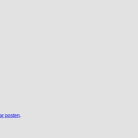
r posten
.