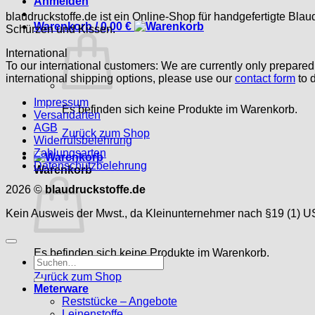
Anmelden
blaudruckstoffe.de ist ein Online-Shop für handgefertigte Blau
Warenkorb /
0,00
€
Schürzen und Kissen.
International
To our international customers: We are currently only prepare
international shipping options, please use our
contact form
to d
Impressum
Es befinden sich keine Produkte im Warenkorb.
Versandarten
AGB
Zurück zum Shop
Widerrufsbelehrung
Zahlungsarten
Datenschutzbelehrung
Warenkorb
2026 ©
blaudruckstoffe.de
Kein Ausweis der Mwst., da Kleinunternehmer nach §19 (1) U
Es befinden sich keine Produkte im Warenkorb.
Suche
nach:
Zurück zum Shop
Meterware
Reststücke – Angebote
Leinenstoffe