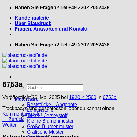
Zum
Haben Sie Fragen? Tel +49 2302 2052438
Inhalt
Kundengalerie
springen
Über Blaudruck
Fragen, Antworten und Kontakt
Haben Sie Fragen? Tel +49 2302 2052438
6753a
Suche
nach:
Veröffentlicht
26. Mai 2025
bei
1920 × 2560
in
6753a
Meterware
Reststücke – Angebote
Trackbacks sind geschlossen, aber du kannst einen
Leinenstoffe
Kommentar posten
.
Trikot – Jerseystoff
←
Zurück
Kleine Blumenmuster
Weiter
→
Große Blumenmuster
Grafische Muster
Schreibe einen Kommentar