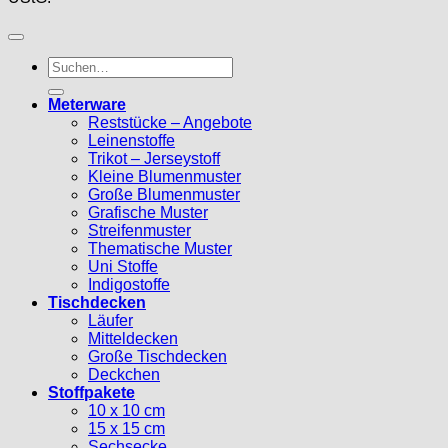
Suche
nach:
Meterware
Reststücke – Angebote
Leinenstoffe
Trikot – Jerseystoff
Kleine Blumenmuster
Große Blumenmuster
Grafische Muster
Streifenmuster
Thematische Muster
Uni Stoffe
Indigostoffe
Tischdecken
Läufer
Mitteldecken
Große Tischdecken
Deckchen
Stoffpakete
10 x 10 cm
15 x 15 cm
Sechsecke