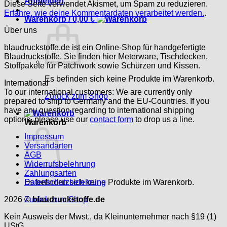
Anmelden
Diese Seite verwendet Akismet, um Spam zu reduzieren.
Erfahre, wie deine Kommentardaten verarbeitet werden.
.
Warenkorb /
0,00
€
Über uns
blaudruckstoffe.de ist ein Online-Shop für handgefertigte
Blaudruckstoffe. Sie finden hier Meterware, Tischdecken,
Stoffpakete für Patchwork sowie Schürzen und Kissen.
Es befinden sich keine Produkte im Warenkorb.
International
To our international customers: We are currently only
Zurück zum Shop
prepared to ship to Germany and the EU-Countries. If you
have any question regarding to international shipping
options, please use our
contact form
to drop us a line.
Warenkorb
Impressum
Versandarten
AGB
Widerrufsbelehrung
Zahlungsarten
Es befinden sich keine Produkte im Warenkorb.
Datenschutzbelehrung
Zurück zum Shop
2026 ©
blaudruckstoffe.de
Kein Ausweis der Mwst., da Kleinunternehmer nach §19 (1)
UStG.