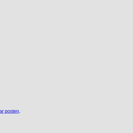
r posten
.