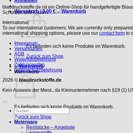
Anmelden
blaudruckstoffe.de ist ein Online-Shop für handgefertigte Blau
Warenkorb /
0,00
€
Schürzen und Kissen.
International
To our international customers: We are currently only prepare
international shipping options, please use our
contact form
to d
Impressum
Es befinden sich keine Produkte im Warenkorb.
Versandarten
AGB
Zurück zum Shop
Widerrufsbelehrung
Zahlungsarten
Datenschutzbelehrung
Warenkorb
2026 ©
blaudruckstoffe.de
Kein Ausweis der Mwst., da Kleinunternehmer nach §19 (1) U
Es befinden sich keine Produkte im Warenkorb.
Suche
nach:
Zurück zum Shop
Meterware
Reststücke – Angebote
Leinenstoffe