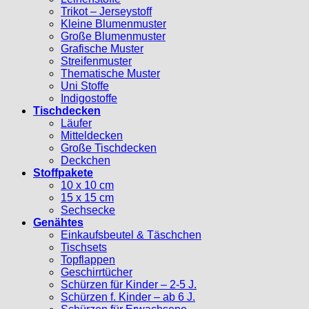
Trikot – Jerseystoff
Kleine Blumenmuster
Große Blumenmuster
Grafische Muster
Streifenmuster
Thematische Muster
Uni Stoffe
Indigostoffe
Tischdecken
Läufer
Mitteldecken
Große Tischdecken
Deckchen
Stoffpakete
10 x 10 cm
15 x 15 cm
Sechsecke
Genähtes
Einkaufsbeutel & Täschchen
Tischsets
Topflappen
Geschirrtücher
Schürzen für Kinder – 2-5 J.
Schürzen f. Kinder – ab 6 J.