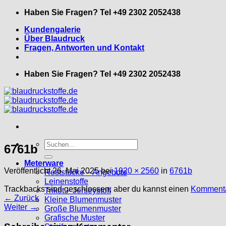
Zum
Haben Sie Fragen? Tel +49 2302 2052438
Inhalt
Kundengalerie
springen
Über Blaudruck
Fragen, Antworten und Kontakt
Haben Sie Fragen? Tel +49 2302 2052438
Suche
6761b
nach:
Meterware
Veröffentlicht
26. Mai 2025
bei
1920 × 2560
in
6761b
Reststücke – Angebote
Leinenstoffe
Trackbacks sind geschlossen, aber du kannst einen
Kommenta
Trikot – Jerseystoff
←
Zurück
Kleine Blumenmuster
Weiter
→
Große Blumenmuster
Grafische Muster