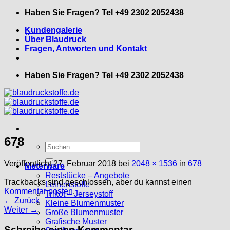
Zum
Haben Sie Fragen? Tel +49 2302 2052438
Inhalt
Kundengalerie
springen
Über Blaudruck
Fragen, Antworten und Kontakt
Haben Sie Fragen? Tel +49 2302 2052438
678
Suche
nach:
Veröffentlicht
27. Februar 2018
bei
2048 × 1536
in
678
Meterware
Reststücke – Angebote
Trackbacks sind geschlossen, aber du kannst einen
Leinenstoffe
Kommentar posten
.
Trikot – Jerseystoff
←
Zurück
Kleine Blumenmuster
Weiter
→
Große Blumenmuster
Grafische Muster
Schreibe einen Kommentar