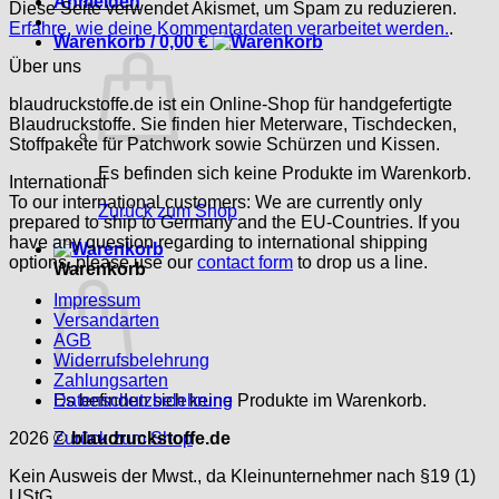
Anmelden
Diese Seite verwendet Akismet, um Spam zu reduzieren.
Erfahre, wie deine Kommentardaten verarbeitet werden.
.
Warenkorb /
0,00
€
Über uns
blaudruckstoffe.de ist ein Online-Shop für handgefertigte
Blaudruckstoffe. Sie finden hier Meterware, Tischdecken,
Stoffpakete für Patchwork sowie Schürzen und Kissen.
Es befinden sich keine Produkte im Warenkorb.
International
To our international customers: We are currently only
Zurück zum Shop
prepared to ship to Germany and the EU-Countries. If you
have any question regarding to international shipping
options, please use our
contact form
to drop us a line.
Warenkorb
Impressum
Versandarten
AGB
Widerrufsbelehrung
Zahlungsarten
Es befinden sich keine Produkte im Warenkorb.
Datenschutzbelehrung
Zurück zum Shop
2026 ©
blaudruckstoffe.de
Kein Ausweis der Mwst., da Kleinunternehmer nach §19 (1)
UStG.