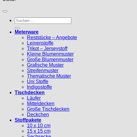
Suche
nach:
Meterware
Reststücke – Angebote
Leinenstoffe
Trikot – Jerseystoff
Kleine Blumenmuster
Große Blumenmuster
Grafische Muster
Streifenmuster
Thematische Muster
Uni Stoffe
Indigostoffe
Tischdecken
Läufer
Mitteldecken
Große Tischdecken
Deckchen
Stoffpakete
10 x 10 cm
15 x 15 cm
Sechsecke