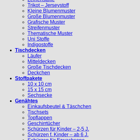
Trikot – Jerseystoff
Kleine Blumenmuster
Große Blumenmuster
Grafische Muster
Streifenmuster
Thematische Muster
Uni Stoffe
Indigostoffe
Tischdecken
Läufer
Mitteldecken
Große Tischdecken
Deckchen
Stoffpakete
10 x 10 cm
15 x 15 cm
Sechsecke
Genähtes
Einkaufsbeutel & Täschchen
Tischsets
Topflappen
Geschirrtücher
Schürzen für Kinder – 2-5 J.
Schürzen f. Kinder – ab 6 J.