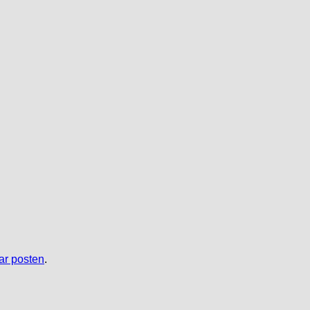
r posten
.