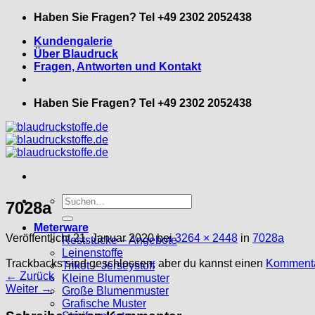
Zum
Haben Sie Fragen? Tel +49 2302 2052438
Inhalt
Kundengalerie
springen
Über Blaudruck
Fragen, Antworten und Kontakt
Haben Sie Fragen? Tel +49 2302 2052438
Suche
7028a
nach:
Meterware
Veröffentlicht
21. Januar 2020
bei
3264 × 2448
in
7028a
Reststücke – Angebote
Leinenstoffe
Trackbacks sind geschlossen, aber du kannst einen
Kommenta
Trikot – Jerseystoff
←
Zurück
Kleine Blumenmuster
Weiter
→
Große Blumenmuster
Grafische Muster