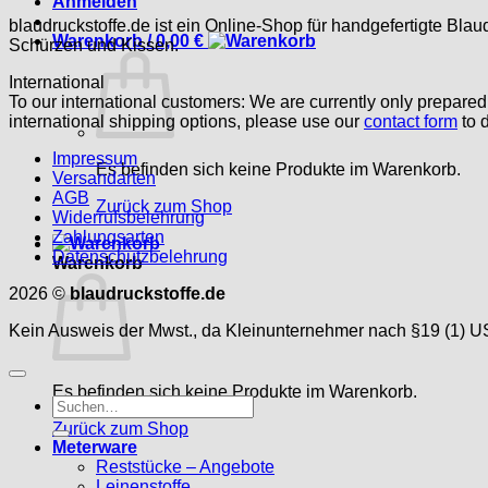
Anmelden
blaudruckstoffe.de ist ein Online-Shop für handgefertigte Blau
Warenkorb /
0,00
€
Schürzen und Kissen.
International
To our international customers: We are currently only prepare
international shipping options, please use our
contact form
to d
Impressum
Es befinden sich keine Produkte im Warenkorb.
Versandarten
AGB
Zurück zum Shop
Widerrufsbelehrung
Zahlungsarten
Datenschutzbelehrung
Warenkorb
2026 ©
blaudruckstoffe.de
Kein Ausweis der Mwst., da Kleinunternehmer nach §19 (1) U
Es befinden sich keine Produkte im Warenkorb.
Suche
nach:
Zurück zum Shop
Meterware
Reststücke – Angebote
Leinenstoffe