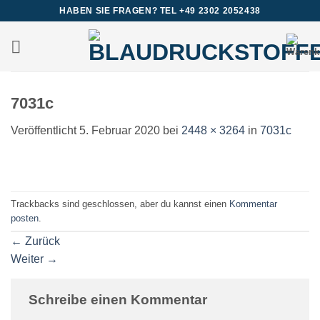
Zum
HABEN SIE FRAGEN? TEL +49 2302 2052438
Inhalt
springen
7031c
Veröffentlicht
5. Februar 2020
bei
2448 × 3264
in
7031c
Trackbacks sind geschlossen, aber du kannst einen
Kommentar
posten
.
←
Zurück
Weiter
→
Schreibe einen Kommentar