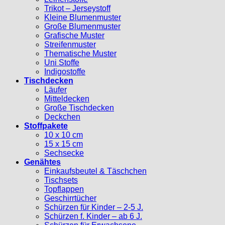
Trikot – Jerseystoff
Kleine Blumenmuster
Große Blumenmuster
Grafische Muster
Streifenmuster
Thematische Muster
Uni Stoffe
Indigostoffe
Tischdecken
Läufer
Mitteldecken
Große Tischdecken
Deckchen
Stoffpakete
10 x 10 cm
15 x 15 cm
Sechsecke
Genähtes
Einkaufsbeutel & Täschchen
Tischsets
Topflappen
Geschirrtücher
Schürzen für Kinder – 2-5 J.
Schürzen f. Kinder – ab 6 J.