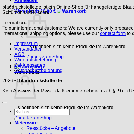
Anmelden
blaudruckstoffe.de ist ein Online-Shop für handgefertigte Blau
Warenkorb /
0,00
€
Schürzen und Kissen.
International
To our international customers: We are currently only prepare
international shipping options, please use our
contact form
to d
Impressum
Es befinden sich keine Produkte im Warenkorb.
Versandarten
AGB
Zurück zum Shop
Widerrufsbelehrung
Zahlungsarten
Datenschutzbelehrung
Warenkorb
2026 ©
blaudruckstoffe.de
Kein Ausweis der Mwst., da Kleinunternehmer nach §19 (1) U
Es befinden sich keine Produkte im Warenkorb.
Suche
nach:
Zurück zum Shop
Meterware
Reststücke – Angebote
Leinenstoffe