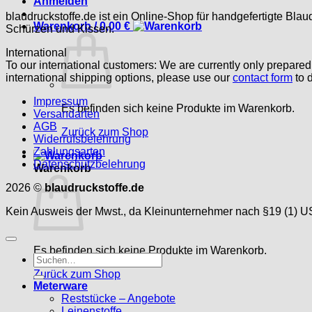
Anmelden
blaudruckstoffe.de ist ein Online-Shop für handgefertigte Blau
Warenkorb /
0,00
€
Schürzen und Kissen.
International
To our international customers: We are currently only prepare
international shipping options, please use our
contact form
to d
Impressum
Es befinden sich keine Produkte im Warenkorb.
Versandarten
AGB
Zurück zum Shop
Widerrufsbelehrung
Zahlungsarten
Datenschutzbelehrung
Warenkorb
2026 ©
blaudruckstoffe.de
Kein Ausweis der Mwst., da Kleinunternehmer nach §19 (1) U
Es befinden sich keine Produkte im Warenkorb.
Suche
nach:
Zurück zum Shop
Meterware
Reststücke – Angebote
Leinenstoffe