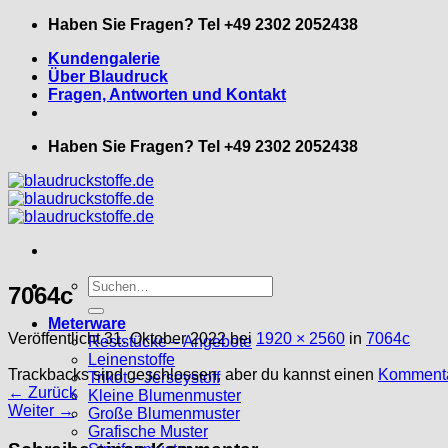
Zum
Haben Sie Fragen? Tel +49 2302 2052438
Inhalt
Kundengalerie
springen
Über Blaudruck
Fragen, Antworten und Kontakt
Haben Sie Fragen? Tel +49 2302 2052438
Suche
7064c
nach:
Meterware
Veröffentlicht
31. Oktober 2022
bei
1920 × 2560
in
7064c
Reststücke – Angebote
Leinenstoffe
Trackbacks sind geschlossen, aber du kannst einen
Kommenta
Trikot – Jerseystoff
←
Zurück
Kleine Blumenmuster
Weiter
→
Große Blumenmuster
Grafische Muster