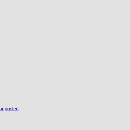
r posten
.