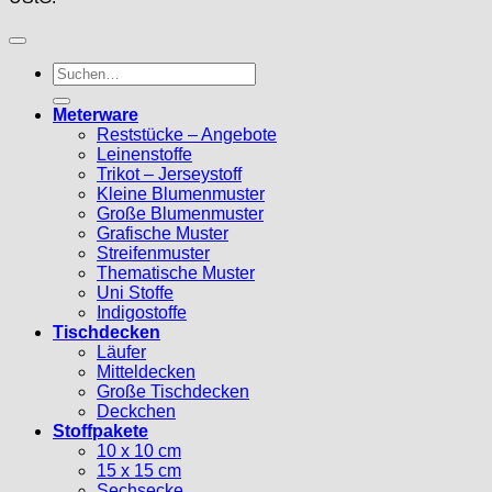
Suche
nach:
Meterware
Reststücke – Angebote
Leinenstoffe
Trikot – Jerseystoff
Kleine Blumenmuster
Große Blumenmuster
Grafische Muster
Streifenmuster
Thematische Muster
Uni Stoffe
Indigostoffe
Tischdecken
Läufer
Mitteldecken
Große Tischdecken
Deckchen
Stoffpakete
10 x 10 cm
15 x 15 cm
Sechsecke