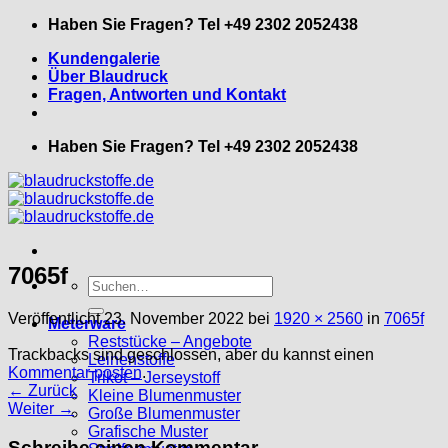
Zum
Haben Sie Fragen? Tel +49 2302 2052438
Inhalt
Kundengalerie
springen
Über Blaudruck
Fragen, Antworten und Kontakt
Haben Sie Fragen? Tel +49 2302 2052438
7065f
Suche
nach:
Veröffentlicht
23. November 2022
bei
1920 × 2560
in
7065f
Meterware
Reststücke – Angebote
Trackbacks sind geschlossen, aber du kannst einen
Leinenstoffe
Kommentar posten
.
Trikot – Jerseystoff
←
Zurück
Kleine Blumenmuster
Weiter
→
Große Blumenmuster
Grafische Muster
Schreibe einen Kommentar