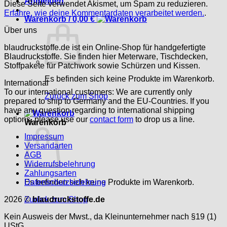
Anmelden
Diese Seite verwendet Akismet, um Spam zu reduzieren.
Erfahre, wie deine Kommentardaten verarbeitet werden.
.
Warenkorb /
0,00
€
Über uns
blaudruckstoffe.de ist ein Online-Shop für handgefertigte
Blaudruckstoffe. Sie finden hier Meterware, Tischdecken,
Stoffpakete für Patchwork sowie Schürzen und Kissen.
Es befinden sich keine Produkte im Warenkorb.
International
To our international customers: We are currently only
Zurück zum Shop
prepared to ship to Germany and the EU-Countries. If you
have any question regarding to international shipping
options, please use our
contact form
to drop us a line.
Warenkorb
Impressum
Versandarten
AGB
Widerrufsbelehrung
Zahlungsarten
Es befinden sich keine Produkte im Warenkorb.
Datenschutzbelehrung
Zurück zum Shop
2026 ©
blaudruckstoffe.de
Kein Ausweis der Mwst., da Kleinunternehmer nach §19 (1)
UStG.