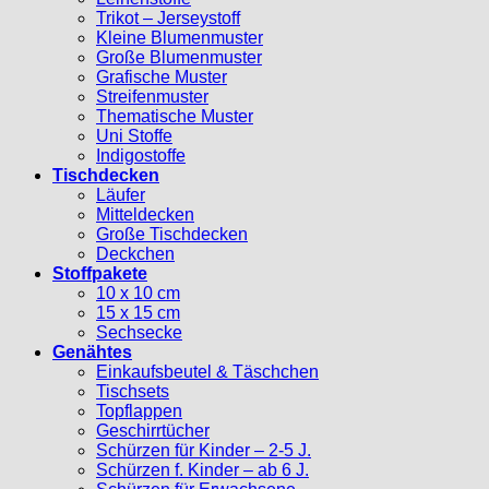
Trikot – Jerseystoff
Kleine Blumenmuster
Große Blumenmuster
Grafische Muster
Streifenmuster
Thematische Muster
Uni Stoffe
Indigostoffe
Tischdecken
Läufer
Mitteldecken
Große Tischdecken
Deckchen
Stoffpakete
10 x 10 cm
15 x 15 cm
Sechsecke
Genähtes
Einkaufsbeutel & Täschchen
Tischsets
Topflappen
Geschirrtücher
Schürzen für Kinder – 2-5 J.
Schürzen f. Kinder – ab 6 J.