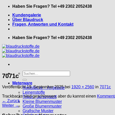
Zum
Haben Sie Fragen? Tel +49 2302 2052438
Inhalt
Kundengalerie
springen
Über Blaudruck
Fragen, Antworten und Kontakt
Haben Sie Fragen? Tel +49 2302 2052438
Suche
7071c
nach:
Meterware
Veröffentlicht
19. September 2025
bei
1920 × 2560
in
7071c
Reststücke – Angebote
Leinenstoffe
Trackbacks sind geschlossen, aber du kannst einen
Kommenta
Trikot – Jerseystoff
←
Zurück
Kleine Blumenmuster
Weiter
→
Große Blumenmuster
Grafische Muster