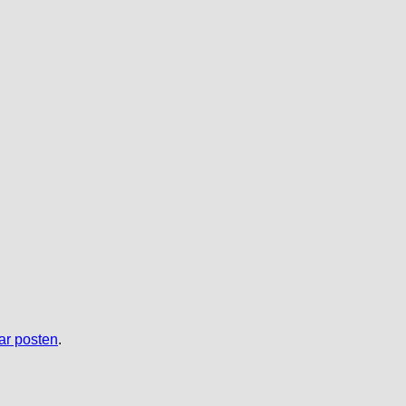
r posten
.