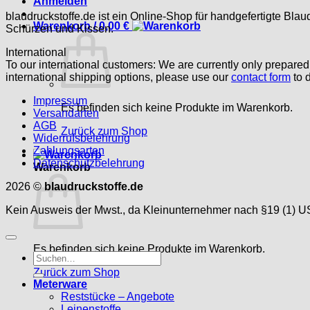
Anmelden
blaudruckstoffe.de ist ein Online-Shop für handgefertigte Blau
Warenkorb /
0,00
€
Schürzen und Kissen.
International
To our international customers: We are currently only prepare
international shipping options, please use our
contact form
to d
Impressum
Es befinden sich keine Produkte im Warenkorb.
Versandarten
AGB
Zurück zum Shop
Widerrufsbelehrung
Zahlungsarten
Datenschutzbelehrung
Warenkorb
2026 ©
blaudruckstoffe.de
Kein Ausweis der Mwst., da Kleinunternehmer nach §19 (1) U
Es befinden sich keine Produkte im Warenkorb.
Suche
nach:
Zurück zum Shop
Meterware
Reststücke – Angebote
Leinenstoffe