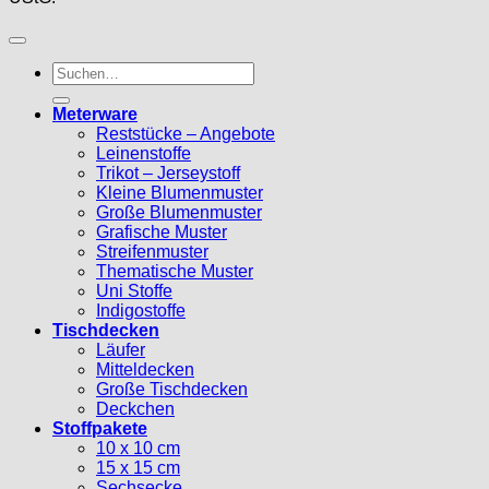
Suche
nach:
Meterware
Reststücke – Angebote
Leinenstoffe
Trikot – Jerseystoff
Kleine Blumenmuster
Große Blumenmuster
Grafische Muster
Streifenmuster
Thematische Muster
Uni Stoffe
Indigostoffe
Tischdecken
Läufer
Mitteldecken
Große Tischdecken
Deckchen
Stoffpakete
10 x 10 cm
15 x 15 cm
Sechsecke