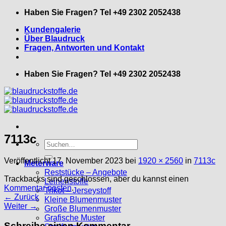
Zum
Haben Sie Fragen? Tel +49 2302 2052438
Inhalt
Kundengalerie
springen
Über Blaudruck
Fragen, Antworten und Kontakt
Haben Sie Fragen? Tel +49 2302 2052438
7113c
Suche
nach:
Veröffentlicht
17. November 2023
bei
1920 × 2560
in
7113c
Meterware
Reststücke – Angebote
Trackbacks sind geschlossen, aber du kannst einen
Leinenstoffe
Kommentar posten
.
Trikot – Jerseystoff
←
Zurück
Kleine Blumenmuster
Weiter
→
Große Blumenmuster
Grafische Muster
Schreibe einen Kommentar