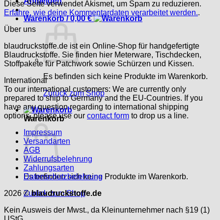
Anmelden
Diese Seite verwendet Akismet, um Spam zu reduzieren.
Erfahre, wie deine Kommentardaten verarbeitet werden.
.
Warenkorb /
0,00
€
Über uns
blaudruckstoffe.de ist ein Online-Shop für handgefertigte
Blaudruckstoffe. Sie finden hier Meterware, Tischdecken,
Stoffpakete für Patchwork sowie Schürzen und Kissen.
Es befinden sich keine Produkte im Warenkorb.
International
To our international customers: We are currently only
Zurück zum Shop
prepared to ship to Germany and the EU-Countries. If you
have any question regarding to international shipping
options, please use our
contact form
to drop us a line.
Warenkorb
Impressum
Versandarten
AGB
Widerrufsbelehrung
Zahlungsarten
Es befinden sich keine Produkte im Warenkorb.
Datenschutzbelehrung
Zurück zum Shop
2026 ©
blaudruckstoffe.de
Kein Ausweis der Mwst., da Kleinunternehmer nach §19 (1)
UStG.