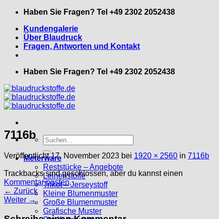
Zum
Haben Sie Fragen? Tel +49 2302 2052438
Inhalt
Kundengalerie
springen
Über Blaudruck
Fragen, Antworten und Kontakt
Haben Sie Fragen? Tel +49 2302 2052438
7116b
Suche
nach:
Veröffentlicht
17. November 2023
bei
1920 × 2560
in
7116b
Meterware
Reststücke – Angebote
Trackbacks sind geschlossen, aber du kannst einen
Leinenstoffe
Kommentar posten
.
Trikot – Jerseystoff
←
Zurück
Kleine Blumenmuster
Weiter
→
Große Blumenmuster
Grafische Muster
Schreibe einen Kommentar