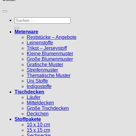
Suche
nach:
Meterware
Reststücke – Angebote
Leinenstoffe
Trikot – Jerseystoff
Kleine Blumenmuster
Große Blumenmuster
Grafische Muster
Streifenmuster
Thematische Muster
Uni Stoffe
Indigostoffe
Tischdecken
Läufer
Mitteldecken
Große Tischdecken
Deckchen
Stoffpakete
10 x 10 cm
15 x 15 cm
Sechsecke