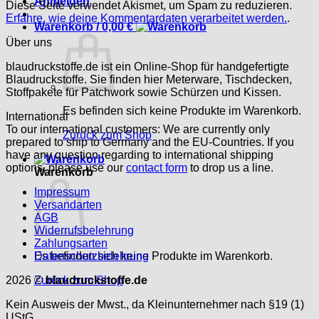
Anmelden
Diese Seite verwendet Akismet, um Spam zu reduzieren.
Erfahre, wie deine Kommentardaten verarbeitet werden.
.
Warenkorb /
0,00
€
Über uns
blaudruckstoffe.de ist ein Online-Shop für handgefertigte
Blaudruckstoffe. Sie finden hier Meterware, Tischdecken,
Stoffpakete für Patchwork sowie Schürzen und Kissen.
Es befinden sich keine Produkte im Warenkorb.
International
To our international customers: We are currently only
Zurück zum Shop
prepared to ship to Germany and the EU-Countries. If you
have any question regarding to international shipping
options, please use our
contact form
to drop us a line.
Warenkorb
Impressum
Versandarten
AGB
Widerrufsbelehrung
Zahlungsarten
Es befinden sich keine Produkte im Warenkorb.
Datenschutzbelehrung
Zurück zum Shop
2026 ©
blaudruckstoffe.de
Kein Ausweis der Mwst., da Kleinunternehmer nach §19 (1)
UStG.