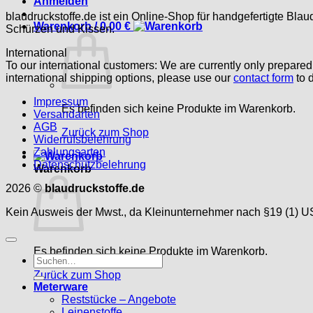
Anmelden
blaudruckstoffe.de ist ein Online-Shop für handgefertigte Blau
Warenkorb /
0,00
€
Schürzen und Kissen.
International
To our international customers: We are currently only prepare
international shipping options, please use our
contact form
to d
Impressum
Es befinden sich keine Produkte im Warenkorb.
Versandarten
AGB
Zurück zum Shop
Widerrufsbelehrung
Zahlungsarten
Datenschutzbelehrung
Warenkorb
2026 ©
blaudruckstoffe.de
Kein Ausweis der Mwst., da Kleinunternehmer nach §19 (1) U
Es befinden sich keine Produkte im Warenkorb.
Suche
nach:
Zurück zum Shop
Meterware
Reststücke – Angebote
Leinenstoffe