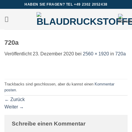
Zum
HABEN SIE FRAGEN? TEL +49 2302 2052438
Inhalt
springen
720a
Veröffentlicht
23. Dezember 2020
bei
2560 × 1920
in
720a
Trackbacks sind geschlossen, aber du kannst einen
Kommentar
posten
.
←
Zurück
Weiter
→
Schreibe einen Kommentar