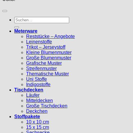
Suche
nach:
Meterware
Reststücke – Angebote
Leinenstoffe
Trikot – Jerseystoff
Kleine Blumenmuster
Große Blumenmuster
Grafische Muster
Streifenmuster
Thematische Muster
Uni Stoffe
Indigostoffe
Tischdecken
Läufer
Mitteldecken
Große Tischdecken
Deckchen
Stoffpakete
10 x 10 cm
15 x 15 cm
Sechsecke