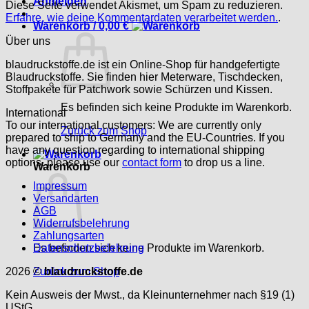
Anmelden
Diese Seite verwendet Akismet, um Spam zu reduzieren.
Erfahre, wie deine Kommentardaten verarbeitet werden.
.
Warenkorb /
0,00
€
Über uns
blaudruckstoffe.de ist ein Online-Shop für handgefertigte
Blaudruckstoffe. Sie finden hier Meterware, Tischdecken,
Stoffpakete für Patchwork sowie Schürzen und Kissen.
Es befinden sich keine Produkte im Warenkorb.
International
To our international customers: We are currently only
Zurück zum Shop
prepared to ship to Germany and the EU-Countries. If you
have any question regarding to international shipping
options, please use our
contact form
to drop us a line.
Warenkorb
Impressum
Versandarten
AGB
Widerrufsbelehrung
Zahlungsarten
Es befinden sich keine Produkte im Warenkorb.
Datenschutzbelehrung
Zurück zum Shop
2026 ©
blaudruckstoffe.de
Kein Ausweis der Mwst., da Kleinunternehmer nach §19 (1)
UStG.