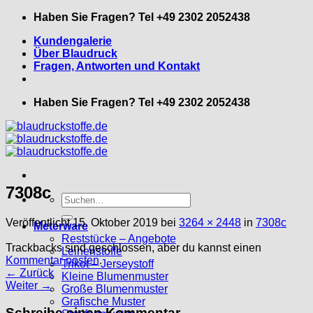
Zum
Haben Sie Fragen? Tel +49 2302 2052438
Inhalt
Kundengalerie
springen
Über Blaudruck
Fragen, Antworten und Kontakt
Haben Sie Fragen? Tel +49 2302 2052438
7308c
Suche
nach:
Veröffentlicht
15. Oktober 2019
bei
3264 × 2448
in
7308c
Meterware
Reststücke – Angebote
Trackbacks sind geschlossen, aber du kannst einen
Leinenstoffe
Kommentar posten
.
Trikot – Jerseystoff
←
Zurück
Kleine Blumenmuster
Weiter
→
Große Blumenmuster
Grafische Muster
Schreibe einen Kommentar