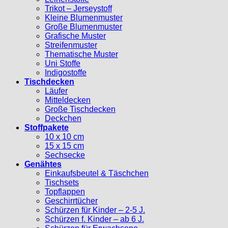
Trikot – Jerseystoff
Kleine Blumenmuster
Große Blumenmuster
Grafische Muster
Streifenmuster
Thematische Muster
Uni Stoffe
Indigostoffe
Tischdecken
Läufer
Mitteldecken
Große Tischdecken
Deckchen
Stoffpakete
10 x 10 cm
15 x 15 cm
Sechsecke
Genähtes
Einkaufsbeutel & Täschchen
Tischsets
Topflappen
Geschirrtücher
Schürzen für Kinder – 2-5 J.
Schürzen f. Kinder – ab 6 J.