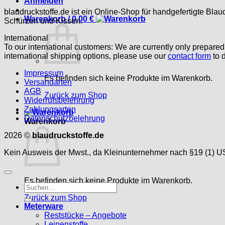
Anmelden
blaudruckstoffe.de ist ein Online-Shop für handgefertigte Blau
Warenkorb /
0,00
€
Schürzen und Kissen.
International
To our international customers: We are currently only prepare
international shipping options, please use our
contact form
to d
Impressum
Es befinden sich keine Produkte im Warenkorb.
Versandarten
AGB
Zurück zum Shop
Widerrufsbelehrung
Zahlungsarten
Datenschutzbelehrung
Warenkorb
2026 ©
blaudruckstoffe.de
Kein Ausweis der Mwst., da Kleinunternehmer nach §19 (1) U
Es befinden sich keine Produkte im Warenkorb.
Suche
nach:
Zurück zum Shop
Meterware
Reststücke – Angebote
Leinenstoffe