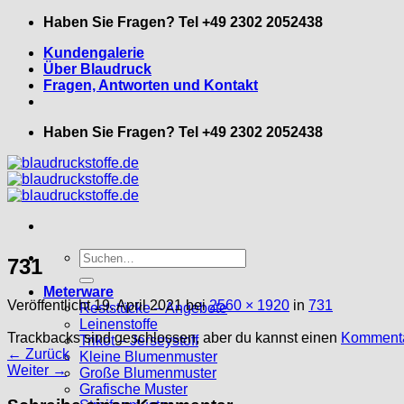
Zum
Haben Sie Fragen? Tel +49 2302 2052438
Inhalt
Kundengalerie
springen
Über Blaudruck
Fragen, Antworten und Kontakt
Haben Sie Fragen? Tel +49 2302 2052438
Suche
731
nach:
Meterware
Veröffentlicht
19. April 2021
bei
2560 × 1920
in
731
Reststücke – Angebote
Leinenstoffe
Trackbacks sind geschlossen, aber du kannst einen
Kommenta
Trikot – Jerseystoff
←
Zurück
Kleine Blumenmuster
Weiter
→
Große Blumenmuster
Grafische Muster