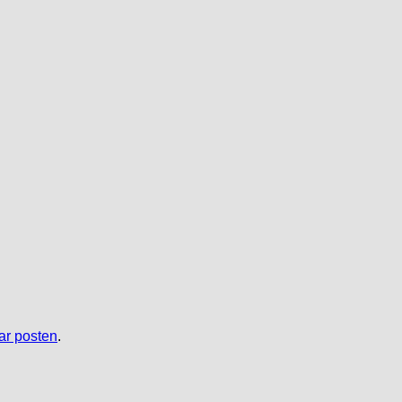
r posten
.