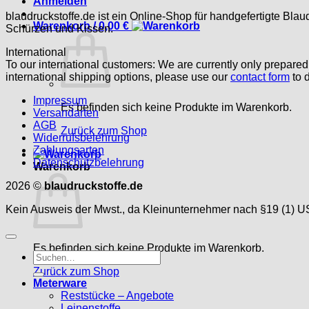
Anmelden
blaudruckstoffe.de ist ein Online-Shop für handgefertigte Blau
Warenkorb /
0,00
€
Schürzen und Kissen.
International
To our international customers: We are currently only prepare
international shipping options, please use our
contact form
to d
Impressum
Es befinden sich keine Produkte im Warenkorb.
Versandarten
AGB
Zurück zum Shop
Widerrufsbelehrung
Zahlungsarten
Datenschutzbelehrung
Warenkorb
2026 ©
blaudruckstoffe.de
Kein Ausweis der Mwst., da Kleinunternehmer nach §19 (1) U
Es befinden sich keine Produkte im Warenkorb.
Suche
nach:
Zurück zum Shop
Meterware
Reststücke – Angebote
Leinenstoffe