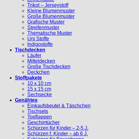
Trikot – Jerseystoff
Kleine Blumenmuster
Große Blumenmuster
Grafische Muster
Streifenmuster
Thematische Muster
Uni Stoffe
Indigostoffe
Tischdecken
Läufer
Mitteldecken
Große Tischdecken
Deckchen
Stoffpakete
10 x 10 cm
15 x 15 cm
Sechsecke
Genähtes
Einkaufsbeutel & Täschchen
Tischsets
Topflappen
Geschirrtücher
Schürzen für Kinder – 2-5 J.
Schürzen f. Kinder – ab 6 J.