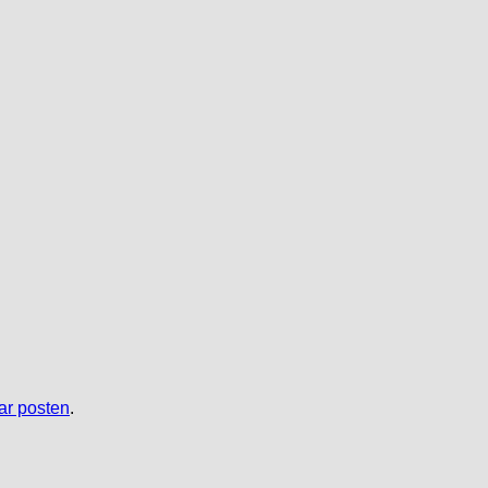
r posten
.