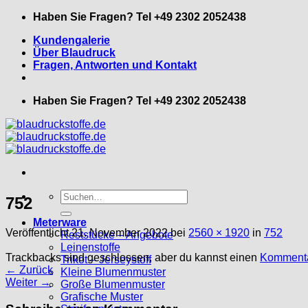
Zum
Haben Sie Fragen? Tel +49 2302 2052438
Inhalt
Kundengalerie
springen
Über Blaudruck
Fragen, Antworten und Kontakt
Haben Sie Fragen? Tel +49 2302 2052438
Suche
752
nach:
Meterware
Veröffentlicht
21. November 2022
bei
2560 × 1920
in
752
Reststücke – Angebote
Leinenstoffe
Trackbacks sind geschlossen, aber du kannst einen
Kommenta
Trikot – Jerseystoff
←
Zurück
Kleine Blumenmuster
Weiter
→
Große Blumenmuster
Grafische Muster