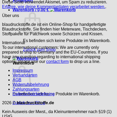
Anmelden
Diese Seite verwendet Akismet, um Spam zu reduzieren.
Erfahre, wie deine Kommentardaten verarbeitet werden.
.
Warenkorb /
0,00
€
Über uns
blaudruckstoffe.de ist ein Online-Shop für handgefertigte
Blaudruckstoffe. Sie finden hier Meterware, Tischdecken,
Stoffpakete für Patchwork sowie Schürzen und Kissen.
Es befinden sich keine Produkte im Warenkorb.
International
To our international customers: We are currently only
Zurück zum Shop
prepared to ship to Germany and the EU-Countries. If you
have any question regarding to international shipping
options, please use our
contact form
to drop us a line.
Warenkorb
Impressum
Versandarten
AGB
Widerrufsbelehrung
Zahlungsarten
Es befinden sich keine Produkte im Warenkorb.
Datenschutzbelehrung
Zurück zum Shop
2026 ©
blaudruckstoffe.de
Kein Ausweis der Mwst., da Kleinunternehmer nach §19 (1)
UStG.