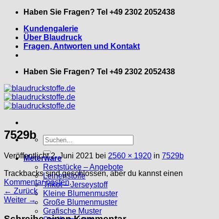
Zum
Haben Sie Fragen? Tel +49 2302 2052438
Inhalt
Kundengalerie
springen
Über Blaudruck
Fragen, Antworten und Kontakt
Haben Sie Fragen? Tel +49 2302 2052438
7529b
Suche
nach:
Veröffentlicht
2. Juni 2021
bei
2560 × 1920
in
7529b
Meterware
Reststücke – Angebote
Trackbacks sind geschlossen, aber du kannst einen
Leinenstoffe
Kommentar posten
.
Trikot – Jerseystoff
←
Zurück
Kleine Blumenmuster
Weiter
→
Große Blumenmuster
Grafische Muster
Schreibe einen Kommentar