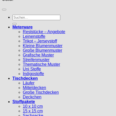
Suche
nach:
Meterware
Reststücke – Angebote
Leinenstoffe
Trikot – Jerseystoff
Kleine Blumenmuster
Große Blumenmuster
Grafische Muster
Streifenmuster
Thematische Muster
Uni Stoffe
Indigostoffe
Tischdecken
Läufer
Mitteldecken
Große Tischdecken
Deckchen
Stoffpakete
10 x 10 cm
15 x 15 cm
Sechsecke