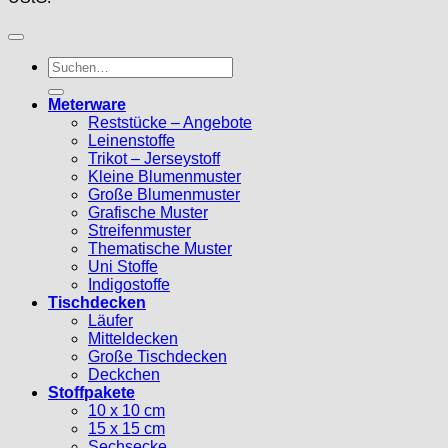
Suche
nach:
Meterware
Reststücke – Angebote
Leinenstoffe
Trikot – Jerseystoff
Kleine Blumenmuster
Große Blumenmuster
Grafische Muster
Streifenmuster
Thematische Muster
Uni Stoffe
Indigostoffe
Tischdecken
Läufer
Mitteldecken
Große Tischdecken
Deckchen
Stoffpakete
10 x 10 cm
15 x 15 cm
Sechsecke