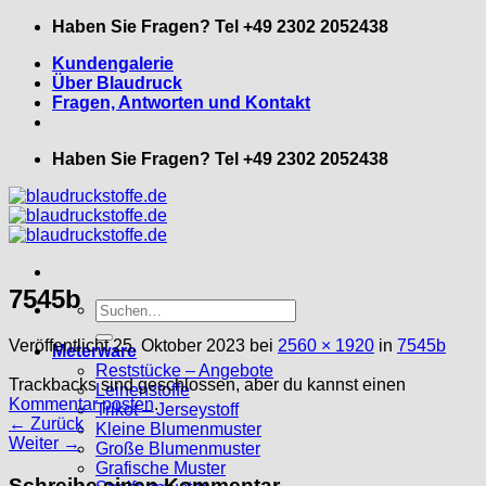
Zum
Haben Sie Fragen? Tel +49 2302 2052438
Inhalt
Kundengalerie
springen
Über Blaudruck
Fragen, Antworten und Kontakt
Haben Sie Fragen? Tel +49 2302 2052438
7545b
Suche
nach:
Veröffentlicht
25. Oktober 2023
bei
2560 × 1920
in
7545b
Meterware
Reststücke – Angebote
Trackbacks sind geschlossen, aber du kannst einen
Leinenstoffe
Kommentar posten
.
Trikot – Jerseystoff
←
Zurück
Kleine Blumenmuster
Weiter
→
Große Blumenmuster
Grafische Muster
Schreibe einen Kommentar