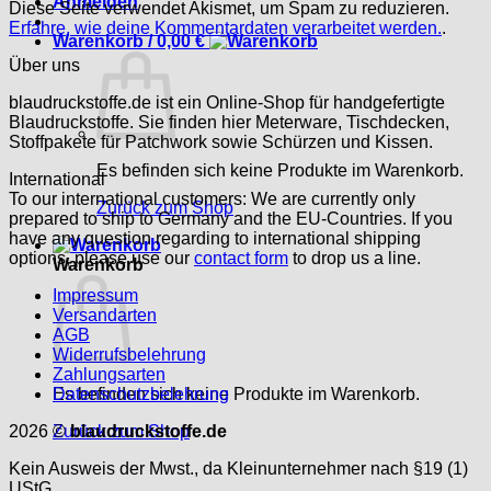
Anmelden
Diese Seite verwendet Akismet, um Spam zu reduzieren.
Erfahre, wie deine Kommentardaten verarbeitet werden.
.
Warenkorb /
0,00
€
Über uns
blaudruckstoffe.de ist ein Online-Shop für handgefertigte
Blaudruckstoffe. Sie finden hier Meterware, Tischdecken,
Stoffpakete für Patchwork sowie Schürzen und Kissen.
Es befinden sich keine Produkte im Warenkorb.
International
To our international customers: We are currently only
Zurück zum Shop
prepared to ship to Germany and the EU-Countries. If you
have any question regarding to international shipping
options, please use our
contact form
to drop us a line.
Warenkorb
Impressum
Versandarten
AGB
Widerrufsbelehrung
Zahlungsarten
Es befinden sich keine Produkte im Warenkorb.
Datenschutzbelehrung
Zurück zum Shop
2026 ©
blaudruckstoffe.de
Kein Ausweis der Mwst., da Kleinunternehmer nach §19 (1)
UStG.