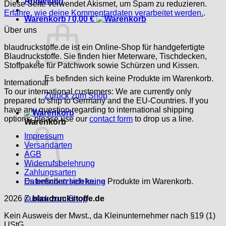
Anmelden
Diese Seite verwendet Akismet, um Spam zu reduzieren.
Erfahre, wie deine Kommentardaten verarbeitet werden.
.
Warenkorb /
0,00
€
Über uns
blaudruckstoffe.de ist ein Online-Shop für handgefertigte
Blaudruckstoffe. Sie finden hier Meterware, Tischdecken,
Stoffpakete für Patchwork sowie Schürzen und Kissen.
Es befinden sich keine Produkte im Warenkorb.
International
To our international customers: We are currently only
Zurück zum Shop
prepared to ship to Germany and the EU-Countries. If you
have any question regarding to international shipping
options, please use our
contact form
to drop us a line.
Warenkorb
Impressum
Versandarten
AGB
Widerrufsbelehrung
Zahlungsarten
Es befinden sich keine Produkte im Warenkorb.
Datenschutzbelehrung
Zurück zum Shop
2026 ©
blaudruckstoffe.de
Kein Ausweis der Mwst., da Kleinunternehmer nach §19 (1)
UStG.