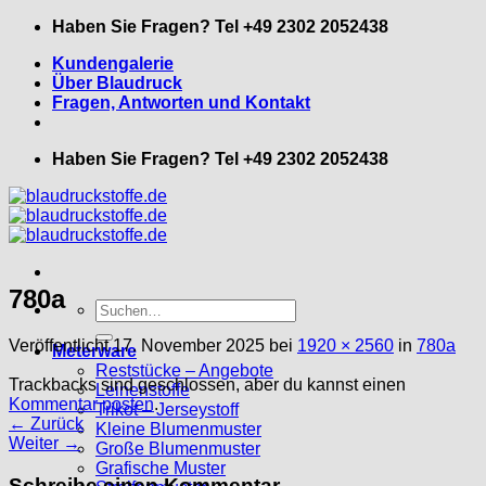
Zum
Haben Sie Fragen? Tel +49 2302 2052438
Inhalt
Kundengalerie
springen
Über Blaudruck
Fragen, Antworten und Kontakt
Haben Sie Fragen? Tel +49 2302 2052438
780a
Suche
nach:
Veröffentlicht
17. November 2025
bei
1920 × 2560
in
780a
Meterware
Reststücke – Angebote
Trackbacks sind geschlossen, aber du kannst einen
Leinenstoffe
Kommentar posten
.
Trikot – Jerseystoff
←
Zurück
Kleine Blumenmuster
Weiter
→
Große Blumenmuster
Grafische Muster
Schreibe einen Kommentar