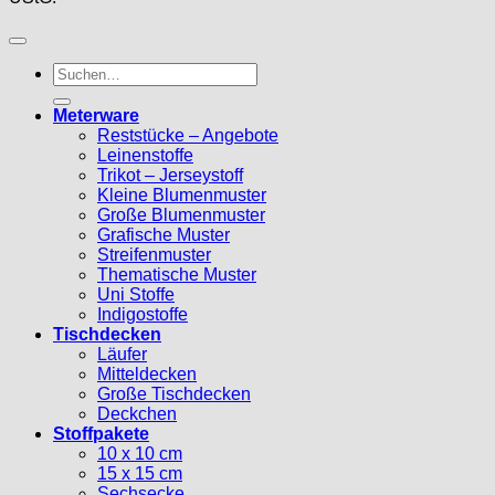
Suche
nach:
Meterware
Reststücke – Angebote
Leinenstoffe
Trikot – Jerseystoff
Kleine Blumenmuster
Große Blumenmuster
Grafische Muster
Streifenmuster
Thematische Muster
Uni Stoffe
Indigostoffe
Tischdecken
Läufer
Mitteldecken
Große Tischdecken
Deckchen
Stoffpakete
10 x 10 cm
15 x 15 cm
Sechsecke