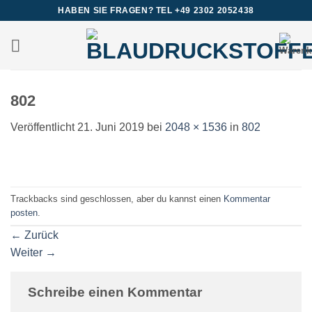
Zum
HABEN SIE FRAGEN? TEL +49 2302 2052438
Inhalt
springen
802
Veröffentlicht
21. Juni 2019
bei
2048 × 1536
in
802
Trackbacks sind geschlossen, aber du kannst einen
Kommentar
posten
.
←
Zurück
Weiter
→
Schreibe einen Kommentar