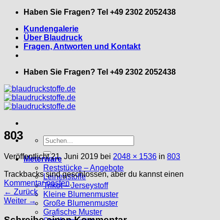
Zum
Haben Sie Fragen? Tel +49 2302 2052438
Inhalt
Kundengalerie
springen
Über Blaudruck
Fragen, Antworten und Kontakt
Haben Sie Fragen? Tel +49 2302 2052438
803
Suche
nach:
Veröffentlicht
21. Juni 2019
bei
2048 × 1536
in
803
Meterware
Reststücke – Angebote
Trackbacks sind geschlossen, aber du kannst einen
Leinenstoffe
Kommentar posten
.
Trikot – Jerseystoff
←
Zurück
Kleine Blumenmuster
Weiter
→
Große Blumenmuster
Grafische Muster
Schreibe einen Kommentar