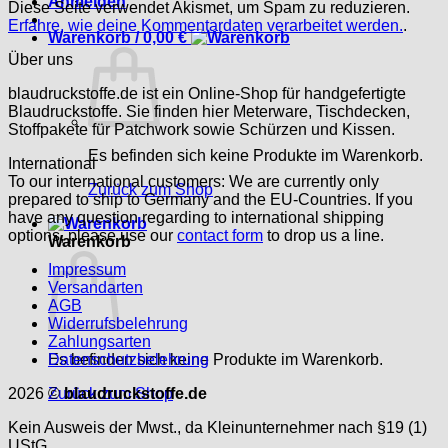
Anmelden
Diese Seite verwendet Akismet, um Spam zu reduzieren.
Erfahre, wie deine Kommentardaten verarbeitet werden.
.
Warenkorb /
0,00
€
Über uns
blaudruckstoffe.de ist ein Online-Shop für handgefertigte
Blaudruckstoffe. Sie finden hier Meterware, Tischdecken,
Stoffpakete für Patchwork sowie Schürzen und Kissen.
Es befinden sich keine Produkte im Warenkorb.
International
To our international customers: We are currently only
Zurück zum Shop
prepared to ship to Germany and the EU-Countries. If you
have any question regarding to international shipping
options, please use our
contact form
to drop us a line.
Warenkorb
Impressum
Versandarten
AGB
Widerrufsbelehrung
Zahlungsarten
Es befinden sich keine Produkte im Warenkorb.
Datenschutzbelehrung
Zurück zum Shop
2026 ©
blaudruckstoffe.de
Kein Ausweis der Mwst., da Kleinunternehmer nach §19 (1)
UStG.