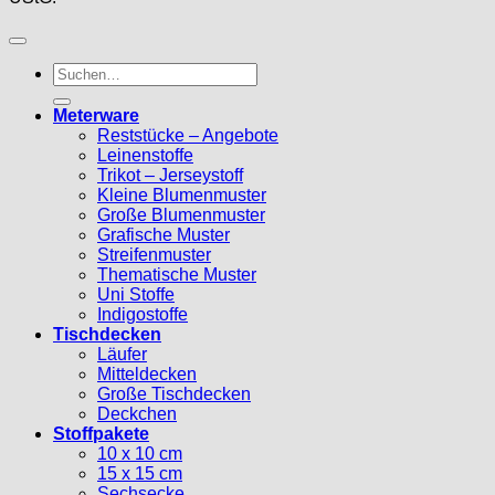
Suche
nach:
Meterware
Reststücke – Angebote
Leinenstoffe
Trikot – Jerseystoff
Kleine Blumenmuster
Große Blumenmuster
Grafische Muster
Streifenmuster
Thematische Muster
Uni Stoffe
Indigostoffe
Tischdecken
Läufer
Mitteldecken
Große Tischdecken
Deckchen
Stoffpakete
10 x 10 cm
15 x 15 cm
Sechsecke