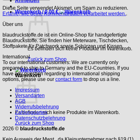
Anmelden
Diese Seite verwendet Akismet, um Spam zu reduzieren.
Warenkorb /
0,00
€
Erfahre, wie deine Kommentardaten verarbeitet werden.
.
Über uns
blaudruckstoffe.de ist ein Online-Shop für handgefertigte
Blaudruckstoffe. Sie finden hier Meterware, Tischdecken,
Stoffpakete für Patchwork sowie Schürzen und Kissen.
Es befinden sich keine Produkte im Warenkorb.
International
Zurück zum Shop
To our international customers: We are currently only
prepared to ship to Germany and the EU-Countries. If you
have any question regarding to international shipping
Warenkorb
options, please use our
contact form
to drop us a line.
Impressum
Versandarten
AGB
Widerrufsbelehrung
Es befinden sich keine Produkte im Warenkorb.
Zahlungsarten
Datenschutzbelehrung
Zurück zum Shop
2026 ©
blaudruckstoffe.de
Kein Ausweis der Mwst., da Kleinunternehmer nach §19 (1)