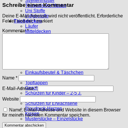
Streifenmuster
Schreibe einen Kommentar
Thematische Muster
Uni Stoffe
Indigostoffe
Deine E-Mail-Adresse wird nicht veröffentlicht.
Erforderliche
Tischdecken
Felder sind mit
*
markiert
Läufer
Kommentar
*
Mitteldecken
Große Tischdecken
Deckchen
Stoffpakete
10 x 10 cm
15 x 15 cm
Sechsecke
Genähtes
Einkaufsbeutel & Täschchen
Tischsets
Name
*
Topflappen
Geschirrtücher
E-Mail-Adresse
*
Schürzen für Kinder – 2-5 J.
Schürzen f. Kinder – ab 6 J.
Website
Schürzen für Erwachsene
Blaudruck-Herzen
Name, E-Mail-Adresse und Website in diesem Browser
Kissen
für meinen nächsten Kommentar speichern.
Musterstücke – Einzelstücke