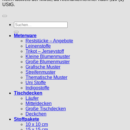
UStG.
Suche
nach:
Meterware
Reststücke – Angebote
Leinenstoffe
Trikot – Jerseystoff
Kleine Blumenmuster
Große Blumenmuster
Grafische Muster
Streifenmuster
Thematische Muster
Uni Stoffe
Indigostoffe
Tischdecken
Läufer
Mitteldecken
Große Tischdecken
Deckchen
Stoffpakete
10 x 10 cm
15 x 15 cm