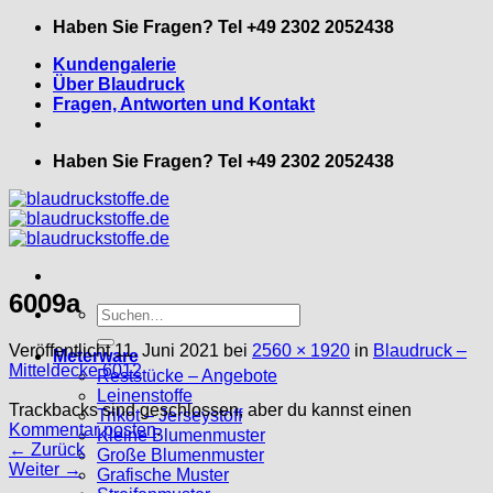
Zum
Haben Sie Fragen? Tel +49 2302 2052438
Inhalt
Kundengalerie
springen
Über Blaudruck
Fragen, Antworten und Kontakt
Haben Sie Fragen? Tel +49 2302 2052438
6009a
Suche
nach:
Veröffentlicht
11. Juni 2021
bei
2560 × 1920
in
Blaudruck –
Meterware
Mitteldecke 6012
Reststücke – Angebote
Leinenstoffe
Trackbacks sind geschlossen, aber du kannst einen
Trikot – Jerseystoff
Kommentar posten
.
Kleine Blumenmuster
←
Zurück
Große Blumenmuster
Weiter
→
Grafische Muster