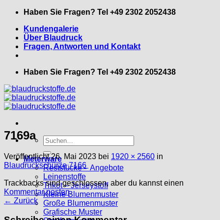
Zum
Haben Sie Fragen? Tel +49 2302 2052438
Inhalt
Kundengalerie
springen
Über Blaudruck
Fragen, Antworten und Kontakt
Haben Sie Fragen? Tel +49 2302 2052438
7169a
Suche
nach:
Veröffentlicht
26. Mai 2023
bei
1920 × 2560
in
Meterware
Blaudruckschürze 7166
Reststücke – Angebote
Leinenstoffe
Trackbacks sind geschlossen, aber du kannst einen
Trikot – Jerseystoff
Kommentar posten
.
Kleine Blumenmuster
←
Zurück
Große Blumenmuster
Grafische Muster
Schreibe einen Kommentar