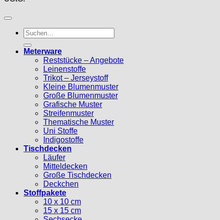
Suche
nach:
Meterware
Reststücke – Angebote
Leinenstoffe
Trikot – Jerseystoff
Kleine Blumenmuster
Große Blumenmuster
Grafische Muster
Streifenmuster
Thematische Muster
Uni Stoffe
Indigostoffe
Tischdecken
Läufer
Mitteldecken
Große Tischdecken
Deckchen
Stoffpakete
10 x 10 cm
15 x 15 cm
Sechsecke