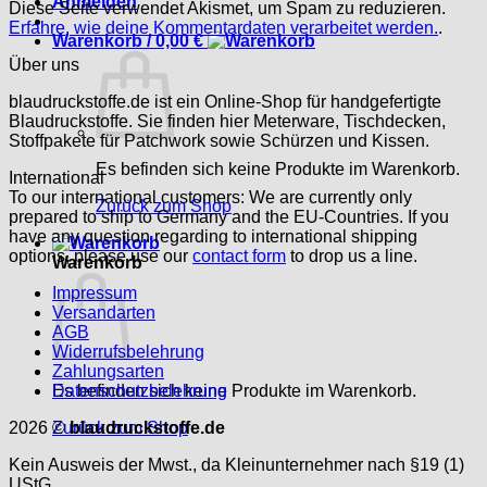
Anmelden
Diese Seite verwendet Akismet, um Spam zu reduzieren.
Erfahre, wie deine Kommentardaten verarbeitet werden.
.
Warenkorb /
0,00
€
Über uns
blaudruckstoffe.de ist ein Online-Shop für handgefertigte
Blaudruckstoffe. Sie finden hier Meterware, Tischdecken,
Stoffpakete für Patchwork sowie Schürzen und Kissen.
Es befinden sich keine Produkte im Warenkorb.
International
To our international customers: We are currently only
Zurück zum Shop
prepared to ship to Germany and the EU-Countries. If you
have any question regarding to international shipping
options, please use our
contact form
to drop us a line.
Warenkorb
Impressum
Versandarten
AGB
Widerrufsbelehrung
Zahlungsarten
Es befinden sich keine Produkte im Warenkorb.
Datenschutzbelehrung
Zurück zum Shop
2026 ©
blaudruckstoffe.de
Kein Ausweis der Mwst., da Kleinunternehmer nach §19 (1)
UStG.