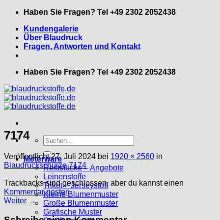
Zum
Haben Sie Fragen? Tel +49 2302 2052438
Inhalt
Kundengalerie
springen
Über Blaudruck
Fragen, Antworten und Kontakt
Haben Sie Fragen? Tel +49 2302 2052438
7174
Suche
nach:
Veröffentlicht
27. Juli 2024
bei
1920 × 2560
in
Meterware
Blaudruckschürze 7174
Reststücke – Angebote
Leinenstoffe
Trackbacks sind geschlossen, aber du kannst einen
Trikot – Jerseystoff
Kommentar posten
.
Kleine Blumenmuster
Weiter
→
Große Blumenmuster
Grafische Muster
Schreibe einen Kommentar