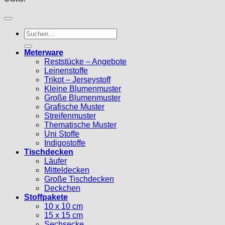
Suche
nach:
Meterware
Reststücke – Angebote
Leinenstoffe
Trikot – Jerseystoff
Kleine Blumenmuster
Große Blumenmuster
Grafische Muster
Streifenmuster
Thematische Muster
Uni Stoffe
Indigostoffe
Tischdecken
Läufer
Mitteldecken
Große Tischdecken
Deckchen
Stoffpakete
10 x 10 cm
15 x 15 cm
Sechsecke