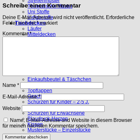
Streifenmuster
Schreibe einen Kommentar
Thematische Muster
Uni Stoffe
Indigostoffe
Deine E-Mail-Adresse wird nicht veröffentlicht.
Erforderliche
Tischdecken
Felder sind mit
*
markiert
Läufer
Kommentar
*
Mitteldecken
Große Tischdecken
Deckchen
Stoffpakete
10 x 10 cm
15 x 15 cm
Sechsecke
Genähtes
Einkaufsbeutel & Täschchen
Tischsets
Name
*
Topflappen
Geschirrtücher
E-Mail-Adresse
*
Schürzen für Kinder – 2-5 J.
Schürzen f. Kinder – ab 6 J.
Website
Schürzen für Erwachsene
Blaudruck-Herzen
Name, E-Mail-Adresse und Website in diesem Browser
Kissen
für meinen nächsten Kommentar speichern.
Musterstücke – Einzelstücke