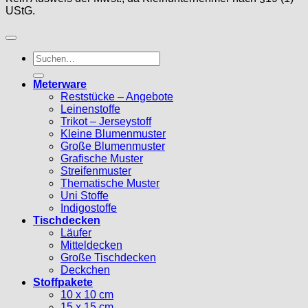
UStG.
Suche
nach:
Meterware
Reststücke – Angebote
Leinenstoffe
Trikot – Jerseystoff
Kleine Blumenmuster
Große Blumenmuster
Grafische Muster
Streifenmuster
Thematische Muster
Uni Stoffe
Indigostoffe
Tischdecken
Läufer
Mitteldecken
Große Tischdecken
Deckchen
Stoffpakete
10 x 10 cm
15 x 15 cm