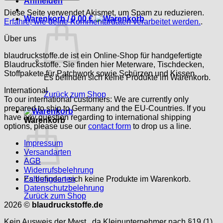
Anmelden
Diese Seite verwendet Akismet, um Spam zu reduzieren.
Warenkorb /
0,00
€
Erfahre, wie deine Kommentardaten verarbeitet werden.
.
Über uns
blaudruckstoffe.de ist ein Online-Shop für handgefertigte
Blaudruckstoffe. Sie finden hier Meterware, Tischdecken,
Stoffpakete für Patchwork sowie Schürzen und Kissen.
Es befinden sich keine Produkte im Warenkorb.
International
Zurück zum Shop
To our international customers: We are currently only
prepared to ship to Germany and the EU-Countries. If you
have any question regarding to international shipping
Warenkorb
options, please use our
contact form
to drop us a line.
Impressum
Versandarten
AGB
Widerrufsbelehrung
Es befinden sich keine Produkte im Warenkorb.
Zahlungsarten
Datenschutzbelehrung
Zurück zum Shop
2026 ©
blaudruckstoffe.de
Kein Ausweis der Mwst., da Kleinunternehmer nach §19 (1)