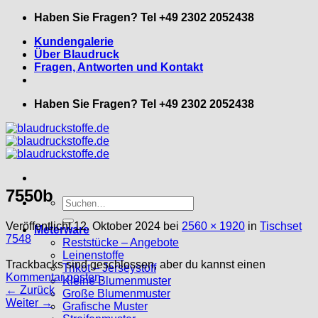
Zum
Haben Sie Fragen? Tel +49 2302 2052438
Inhalt
Kundengalerie
springen
Über Blaudruck
Fragen, Antworten und Kontakt
Haben Sie Fragen? Tel +49 2302 2052438
7550b
Suche
nach:
Veröffentlicht
12. Oktober 2024
bei
2560 × 1920
in
Tischset
Meterware
7548
Reststücke – Angebote
Leinenstoffe
Trackbacks sind geschlossen, aber du kannst einen
Trikot – Jerseystoff
Kommentar posten
.
Kleine Blumenmuster
←
Zurück
Große Blumenmuster
Weiter
→
Grafische Muster