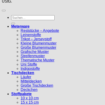
UStG.
Suche
nach:
Meterware
Reststücke – Angebote
Leinenstoffe
Trikot – Jerseystoff
Kleine Blumenmuster
Große Blumenmuster
Grafische Muster
Streifenmuster
Thematische Muster
Uni Stoffe
Indigostoffe
Tischdecken
Läufer
Mitteldecken
Große Tischdecken
Deckchen
Stoffpakete
10 x 10 cm
15 x 15 cm