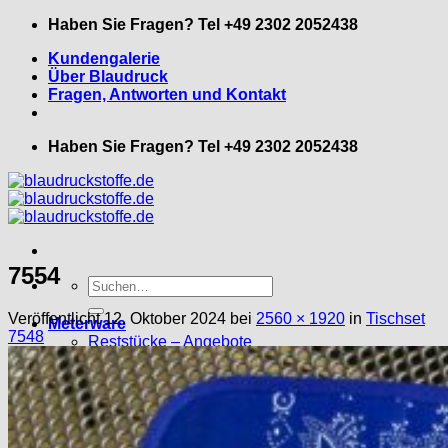
Zum
Haben Sie Fragen? Tel +49 2302 2052438
Inhalt
Kundengalerie
springen
Über Blaudruck
Fragen, Antworten und Kontakt
Haben Sie Fragen? Tel +49 2302 2052438
7554
Suche
nach:
Veröffentlicht
12. Oktober 2024
bei
2560 × 1920
in
Tischset
Meterware
7548
Reststücke – Angebote
Leinenstoffe
Trikot – Jerseystoff
Kleine Blumenmuster
Große Blumenmuster
Grafische Muster