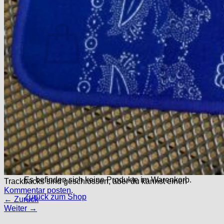
Anmelden
Warenkorb /
0,00
€
Es befinden sich keine Produkte im Warenkorb.
Zurück zum Shop
Warenkorb
Es befinden sich keine Produkte im Warenkorb.
Trackbacks sind geschlossen, aber du kannst einen
Kommentar posten
.
Zurück zum Shop
←
Zurück
Weiter
→