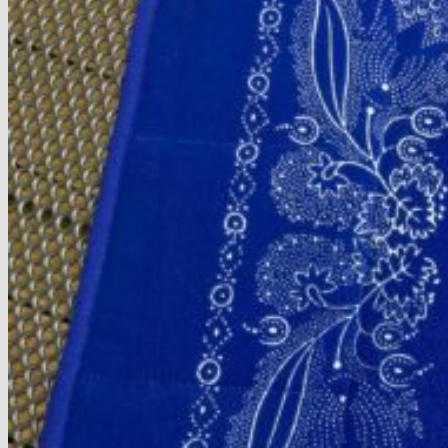
Streifenmuster
Thematische Muster
Uni Stoffe
Indigostoffe
Tischdecken
Läufer
Mitteldecken
Große Tischdecken
Deckchen
Stoffpakete
10 x 10 cm
15 x 15 cm
Sechsecke
Genähtes
Einkaufsbeutel & Täschchen
Tischsets
Topflappen
Geschirrtücher
Schürzen für Kinder – 2-5 J.
Schürzen f. Kinder – ab 6 J.
Schürzen für Erwachsene
Blaudruck-Herzen
Kissen
Musterstücke – Einzelstücke