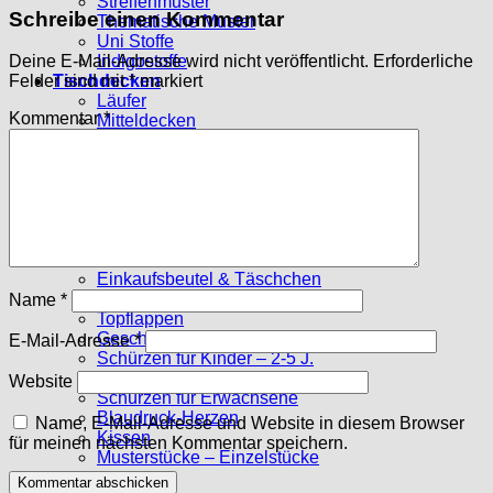
Streifenmuster
Schreibe einen Kommentar
Thematische Muster
Uni Stoffe
Indigostoffe
Deine E-Mail-Adresse wird nicht veröffentlicht.
Erforderliche
Tischdecken
Felder sind mit
*
markiert
Läufer
Kommentar
*
Mitteldecken
Große Tischdecken
Deckchen
Stoffpakete
10 x 10 cm
15 x 15 cm
Sechsecke
Genähtes
Einkaufsbeutel & Täschchen
Tischsets
Name
*
Topflappen
Geschirrtücher
E-Mail-Adresse
*
Schürzen für Kinder – 2-5 J.
Schürzen f. Kinder – ab 6 J.
Website
Schürzen für Erwachsene
Blaudruck-Herzen
Name, E-Mail-Adresse und Website in diesem Browser
Kissen
für meinen nächsten Kommentar speichern.
Musterstücke – Einzelstücke