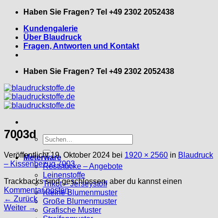
Zum
Haben Sie Fragen? Tel +49 2302 2052438
Inhalt
Kundengalerie
springen
Über Blaudruck
Fragen, Antworten und Kontakt
Haben Sie Fragen? Tel +49 2302 2052438
7003d
Suche
nach:
Veröffentlicht
19. Oktober 2024
bei
1920 × 2560
in
Blaudruck
Meterware
– Kissenbezug 7003
Reststücke – Angebote
Leinenstoffe
Trackbacks sind geschlossen, aber du kannst einen
Trikot – Jerseystoff
Kommentar posten
.
Kleine Blumenmuster
←
Zurück
Große Blumenmuster
Weiter
→
Grafische Muster