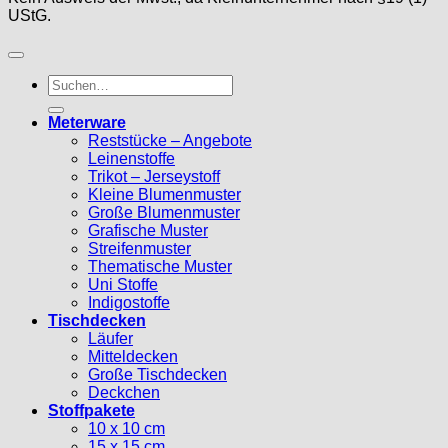
UStG.
Suche
nach:
Meterware
Reststücke – Angebote
Leinenstoffe
Trikot – Jerseystoff
Kleine Blumenmuster
Große Blumenmuster
Grafische Muster
Streifenmuster
Thematische Muster
Uni Stoffe
Indigostoffe
Tischdecken
Läufer
Mitteldecken
Große Tischdecken
Deckchen
Stoffpakete
10 x 10 cm
15 x 15 cm