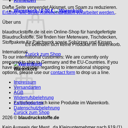
Anmelden
Diese Seite verwendet Akismet, um Spam zu reduzieren.
Warenkorb /
0,00
€
Erfahre, wie deine Kommentardaten verarbeitet werden.
.
Über uns
blaudruckstoffe.de ist ein Online-Shop für handgefertigte
Blaudruckstoffe. Sie finden hier Meterware, Tischdecken,
Stoffpakete für Patchwork sowie Schürzen und Kissen.
Es befinden sich keine Produkte im Warenkorb.
International
Zurück zum Shop
To our international customers: We are currently only
prepared to ship to Germany and the EU-Countries. If you
have any question regarding to international shipping
Warenkorb
options, please use our
contact form
to drop us a line.
Impressum
Versandarten
AGB
Widerrufsbelehrung
Es befinden sich keine Produkte im Warenkorb.
Zahlungsarten
Datenschutzbelehrung
Zurück zum Shop
2026 ©
blaudruckstoffe.de
Kein Ausweis der Mwst., da Kleinunternehmer nach §19 (1)