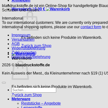
Anmelden
blaudruckstoffe.de ist ein Online-Shop für handgefertigte Blau
Warenkorb /
0,00
€
Schürzen und Kissen.
International
To our international customers: We are currently only prepare
international shipping options, please use our
contact form
to d
Impressum
Es befinden sich keine Produkte im Warenkorb.
Versandarten
AGB
Zurück zum Shop
Widerrufsbelehrung
Zahlungsarten
Datenschutzbelehrung
Warenkorb
2026 ©
blaudruckstoffe.de
Kein Ausweis der Mwst., da Kleinunternehmer nach §19 (1) U
Es befinden sich keine Produkte im Warenkorb.
Suche
nach:
Zurück zum Shop
Meterware
Reststücke – Angebote
Leinenstoffe