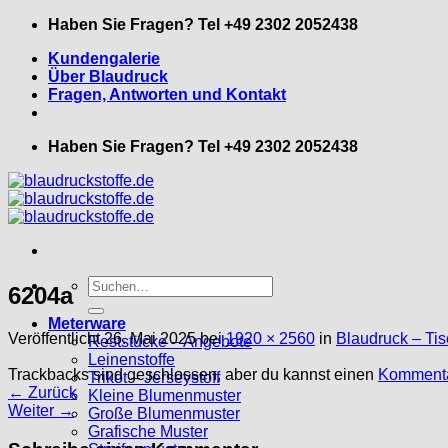
Zum
Haben Sie Fragen? Tel +49 2302 2052438
Inhalt
Kundengalerie
springen
Über Blaudruck
Fragen, Antworten und Kontakt
Haben Sie Fragen? Tel +49 2302 2052438
Suche
6204a
nach:
Meterware
Veröffentlicht
26. Mai 2025
bei
1920 × 2560
in
Blaudruck – Tis
Reststücke – Angebote
Leinenstoffe
Trackbacks sind geschlossen, aber du kannst einen
Kommenta
Trikot – Jerseystoff
←
Zurück
Kleine Blumenmuster
Weiter
→
Große Blumenmuster
Grafische Muster