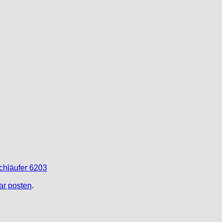
chläufer 6203
r posten
.