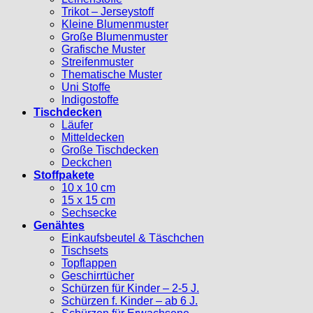
Trikot – Jerseystoff
Kleine Blumenmuster
Große Blumenmuster
Grafische Muster
Streifenmuster
Thematische Muster
Uni Stoffe
Indigostoffe
Tischdecken
Läufer
Mitteldecken
Große Tischdecken
Deckchen
Stoffpakete
10 x 10 cm
15 x 15 cm
Sechsecke
Genähtes
Einkaufsbeutel & Täschchen
Tischsets
Topflappen
Geschirrtücher
Schürzen für Kinder – 2-5 J.
Schürzen f. Kinder – ab 6 J.