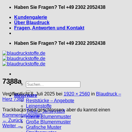
Zum
Haben Sie Fragen? Tel +49 2302 2052438
Inhalt
Kundengalerie
springen
Über Blaudruck
Fragen, Antworten und Kontakt
Haben Sie Fragen? Tel +49 2302 2052438
7388a
Suche
nach:
Veröffentlicht
8. Juli 2025
bei
1920 × 2560
in
Blaudruck –
Meterware
Herz 7388
Reststücke – Angebote
Leinenstoffe
Trackbacks sind geschlossen, aber du kannst einen
Trikot – Jerseystoff
Kommentar posten
.
Kleine Blumenmuster
←
Zurück
Große Blumenmuster
Weiter
→
Grafische Muster