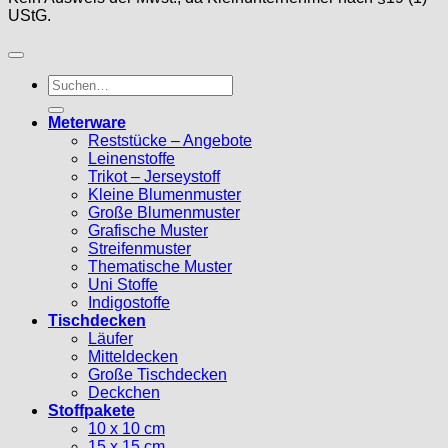
UStG.
Suche
nach:
Meterware
Reststücke – Angebote
Leinenstoffe
Trikot – Jerseystoff
Kleine Blumenmuster
Große Blumenmuster
Grafische Muster
Streifenmuster
Thematische Muster
Uni Stoffe
Indigostoffe
Tischdecken
Läufer
Mitteldecken
Große Tischdecken
Deckchen
Stoffpakete
10 x 10 cm
15 x 15 cm