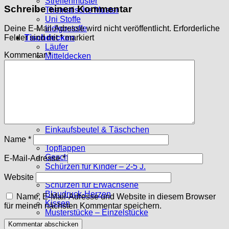
Streifenmuster
Schreibe einen Kommentar
Thematische Muster
Uni Stoffe
Indigostoffe
Deine E-Mail-Adresse wird nicht veröffentlicht.
Erforderliche
Tischdecken
Felder sind mit
*
markiert
Läufer
Kommentar
*
Mitteldecken
Große Tischdecken
Deckchen
Stoffpakete
10 x 10 cm
15 x 15 cm
Sechsecke
Genähtes
Einkaufsbeutel & Täschchen
Tischsets
Name
*
Topflappen
Geschirrtücher
E-Mail-Adresse
*
Schürzen für Kinder – 2-5 J.
Schürzen f. Kinder – ab 6 J.
Website
Schürzen für Erwachsene
Blaudruck-Herzen
Name, E-Mail-Adresse und Website in diesem Browser
Kissen
für meinen nächsten Kommentar speichern.
Musterstücke – Einzelstücke