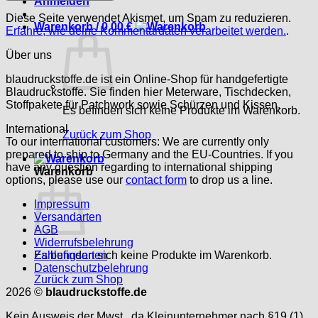
Anmelden
Diese Seite verwendet Akismet, um Spam zu reduzieren.
Warenkorb /
0,00
€
Erfahre, wie deine Kommentardaten verarbeitet werden.
.
Über uns
blaudruckstoffe.de ist ein Online-Shop für handgefertigte
Blaudruckstoffe. Sie finden hier Meterware, Tischdecken,
Stoffpakete für Patchwork sowie Schürzen und Kissen.
Es befinden sich keine Produkte im Warenkorb.
International
Zurück zum Shop
To our international customers: We are currently only
prepared to ship to Germany and the EU-Countries. If you
have any question regarding to international shipping
Warenkorb
options, please use our
contact form
to drop us a line.
Impressum
Versandarten
AGB
Widerrufsbelehrung
Es befinden sich keine Produkte im Warenkorb.
Zahlungsarten
Datenschutzbelehrung
Zurück zum Shop
2026 ©
blaudruckstoffe.de
Kein Ausweis der Mwst., da Kleinunternehmer nach §19 (1)