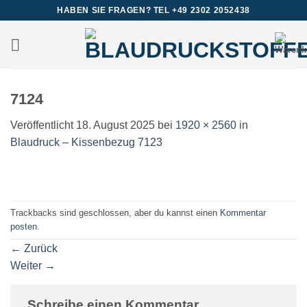
Zum
HABEN SIE FRAGEN? TEL +49 2302 2052438
Inhalt
springen
7124
Veröffentlicht
18. August 2025
bei
1920 × 2560
in
Blaudruck – Kissenbezug 7123
Trackbacks sind geschlossen, aber du kannst einen
Kommentar
posten
.
←
Zurück
Weiter
→
Schreibe einen Kommentar