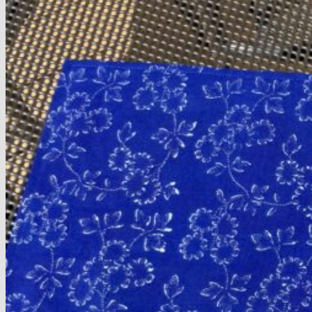
Kleine Blumenmuster
Große Blumenmuster
Grafische Muster
Streifenmuster
Thematische Muster
Uni Stoffe
Indigostoffe
Tischdecken
Läufer
Mitteldecken
Große Tischdecken
Deckchen
Stoffpakete
10 x 10 cm
15 x 15 cm
Sechsecke
Genähtes
Einkaufsbeutel & Täschchen
Tischsets
Topflappen
Geschirrtücher
Schürzen für Kinder – 2-5 J.
Schürzen f. Kinder – ab 6 J.
Schürzen für Erwachsene
Blaudruck-Herzen