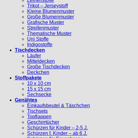
Leinenstoffe
Trikot – Jerseystoff
Kleine Blumenmuster
Große Blumenmuster
Grafische Muster
Streifenmuster
Thematische Muster
Uni Stoffe
Indigostoffe
Tischdecken
Läufer
Mitteldecken
Große Tischdecken
Deckchen
Stoffpakete
10 x 10 cm
15 x 15 cm
Sechsecke
Genähtes
Einkaufsbeutel & Täschchen
Tischsets
Topflappen
Geschirrtücher
Schürzen für Kinder – 2-5 J.
Schürzen f. Kinder – ab 6 J.