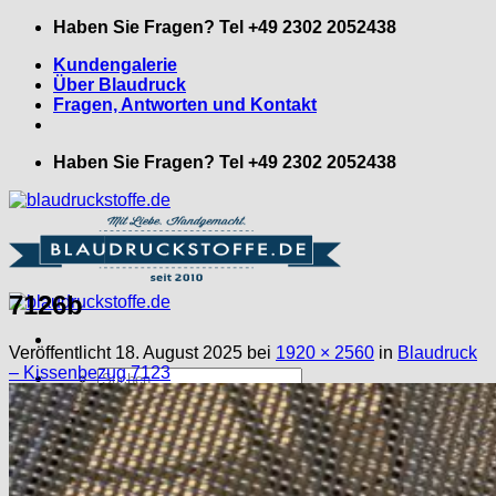
Zum
Haben Sie Fragen? Tel +49 2302 2052438
Inhalt
Kundengalerie
springen
Über Blaudruck
Fragen, Antworten und Kontakt
Haben Sie Fragen? Tel +49 2302 2052438
7126b
Veröffentlicht
18. August 2025
bei
1920 × 2560
in
Blaudruck
– Kissenbezug 7123
Suche
nach:
Meterware
Reststücke – Angebote
Leinenstoffe
Trikot – Jerseystoff