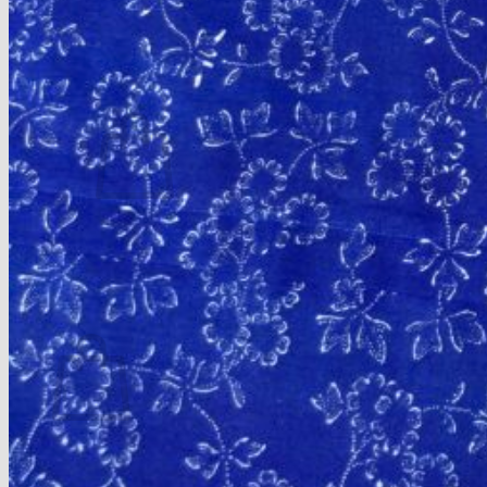
Kissen
Musterstücke – Einzelstücke
Anmelden
Warenkorb /
0,00
€
Es befinden sich keine Produkte im Warenkorb.
Zurück zum Shop
Warenkorb
Es befinden sich keine Produkte im Warenkorb.