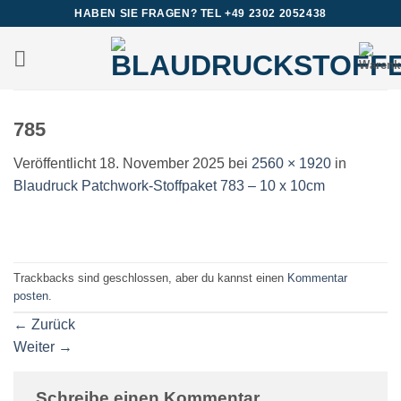
Zum
HABEN SIE FRAGEN? TEL +49 2302 2052438
Inhalt
springen
785
Veröffentlicht
18. November 2025
bei
2560 × 1920
in
Blaudruck Patchwork-Stoffpaket 783 – 10 x 10cm
Trackbacks sind geschlossen, aber du kannst einen
Kommentar
posten
.
←
Zurück
Weiter
→
Schreibe einen Kommentar