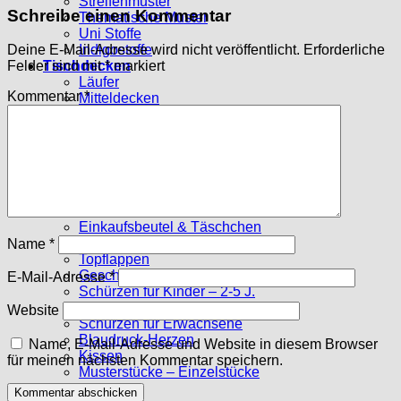
Streifenmuster
Schreibe einen Kommentar
Thematische Muster
Uni Stoffe
Indigostoffe
Deine E-Mail-Adresse wird nicht veröffentlicht.
Erforderliche
Tischdecken
Felder sind mit
*
markiert
Läufer
Kommentar
*
Mitteldecken
Große Tischdecken
Deckchen
Stoffpakete
10 x 10 cm
15 x 15 cm
Sechsecke
Genähtes
Einkaufsbeutel & Täschchen
Tischsets
Name
*
Topflappen
Geschirrtücher
E-Mail-Adresse
*
Schürzen für Kinder – 2-5 J.
Schürzen f. Kinder – ab 6 J.
Website
Schürzen für Erwachsene
Blaudruck-Herzen
Name, E-Mail-Adresse und Website in diesem Browser
Kissen
für meinen nächsten Kommentar speichern.
Musterstücke – Einzelstücke