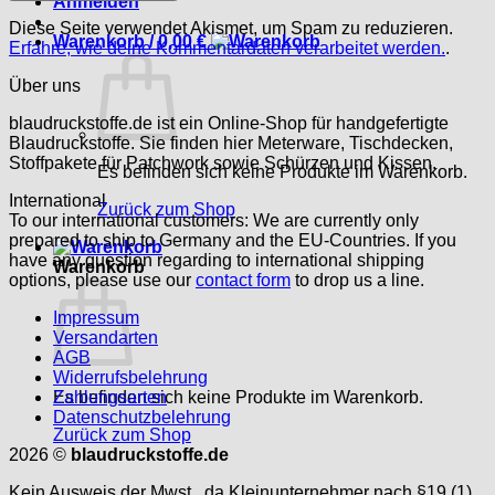
Anmelden
Diese Seite verwendet Akismet, um Spam zu reduzieren.
Warenkorb /
0,00
€
Erfahre, wie deine Kommentardaten verarbeitet werden.
.
Über uns
blaudruckstoffe.de ist ein Online-Shop für handgefertigte
Blaudruckstoffe. Sie finden hier Meterware, Tischdecken,
Stoffpakete für Patchwork sowie Schürzen und Kissen.
Es befinden sich keine Produkte im Warenkorb.
International
Zurück zum Shop
To our international customers: We are currently only
prepared to ship to Germany and the EU-Countries. If you
have any question regarding to international shipping
Warenkorb
options, please use our
contact form
to drop us a line.
Impressum
Versandarten
AGB
Widerrufsbelehrung
Es befinden sich keine Produkte im Warenkorb.
Zahlungsarten
Datenschutzbelehrung
Zurück zum Shop
2026 ©
blaudruckstoffe.de
Kein Ausweis der Mwst., da Kleinunternehmer nach §19 (1)