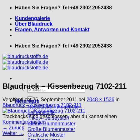
Zum
Haben Sie Fragen? Tel +49 2302 2052438
Inhalt
Kundengalerie
springen
Über Blaudruck
Fragen, Antworten und Kontakt
Haben Sie Fragen? Tel +49 2302 2052438
Blaudruck – Kissenbezug 7102-211
Suche
nach:
Veröffentlicht
26. September 2011
bei
2048 × 1536
in
Meterware
Blaudruck – Kissenbezug 7102-211
Reststücke – Angebote
Leinenstoffe
Trackbacks sind geschlossen, aber du kannst einen
Trikot – Jerseystoff
Kommentar posten
.
Kleine Blumenmuster
←
Zurück
Große Blumenmuster
Weiter
→
Grafische Muster