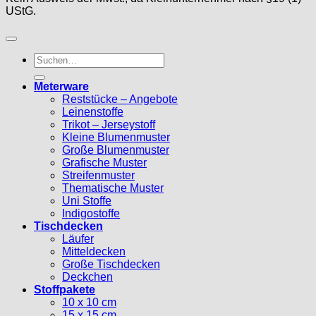
UStG.
Suche
nach:
Meterware
Reststücke – Angebote
Leinenstoffe
Trikot – Jerseystoff
Kleine Blumenmuster
Große Blumenmuster
Grafische Muster
Streifenmuster
Thematische Muster
Uni Stoffe
Indigostoffe
Tischdecken
Läufer
Mitteldecken
Große Tischdecken
Deckchen
Stoffpakete
10 x 10 cm
15 x 15 cm