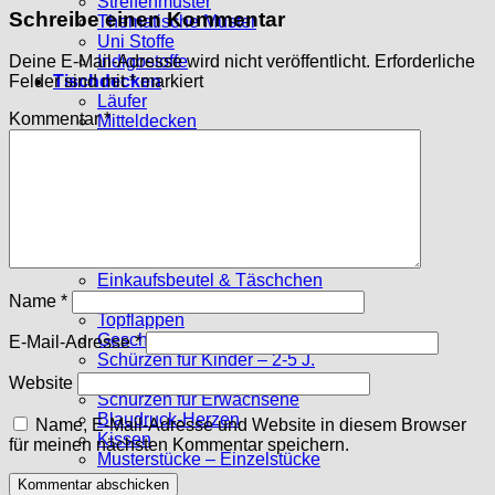
Streifenmuster
Schreibe einen Kommentar
Thematische Muster
Uni Stoffe
Indigostoffe
Deine E-Mail-Adresse wird nicht veröffentlicht.
Erforderliche
Tischdecken
Felder sind mit
*
markiert
Läufer
Kommentar
*
Mitteldecken
Große Tischdecken
Deckchen
Stoffpakete
10 x 10 cm
15 x 15 cm
Sechsecke
Genähtes
Einkaufsbeutel & Täschchen
Tischsets
Name
*
Topflappen
Geschirrtücher
E-Mail-Adresse
*
Schürzen für Kinder – 2-5 J.
Schürzen f. Kinder – ab 6 J.
Website
Schürzen für Erwachsene
Blaudruck-Herzen
Name, E-Mail-Adresse und Website in diesem Browser
Kissen
für meinen nächsten Kommentar speichern.
Musterstücke – Einzelstücke