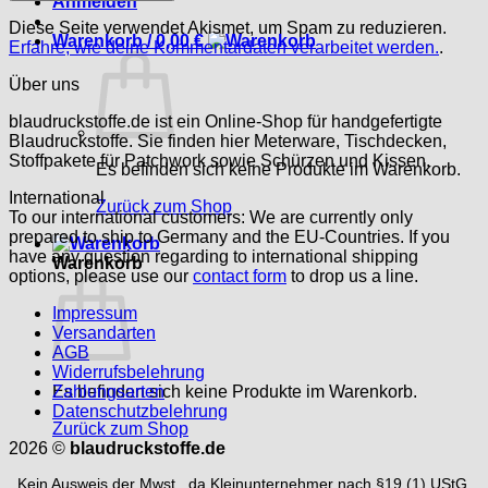
Anmelden
Diese Seite verwendet Akismet, um Spam zu reduzieren.
Warenkorb /
0,00
€
Erfahre, wie deine Kommentardaten verarbeitet werden.
.
Über uns
blaudruckstoffe.de ist ein Online-Shop für handgefertigte
Blaudruckstoffe. Sie finden hier Meterware, Tischdecken,
Stoffpakete für Patchwork sowie Schürzen und Kissen.
Es befinden sich keine Produkte im Warenkorb.
International
Zurück zum Shop
To our international customers: We are currently only
prepared to ship to Germany and the EU-Countries. If you
have any question regarding to international shipping
Warenkorb
options, please use our
contact form
to drop us a line.
Impressum
Versandarten
AGB
Widerrufsbelehrung
Es befinden sich keine Produkte im Warenkorb.
Zahlungsarten
Datenschutzbelehrung
Zurück zum Shop
2026 ©
blaudruckstoffe.de
Kein Ausweis der Mwst., da Kleinunternehmer nach §19 (1) UStG.