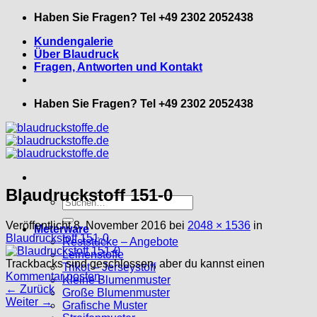
Zum
Haben Sie Fragen? Tel +49 2302 2052438
Inhalt
Kundengalerie
springen
Über Blaudruck
Fragen, Antworten und Kontakt
Haben Sie Fragen? Tel +49 2302 2052438
Blaudruckstoff 151-0
Suche
nach:
Veröffentlicht
8. November 2016
bei
2048 × 1536
in
Meterware
Blaudruckstoff 151-0
Reststücke – Angebote
Leinenstoffe
Trackbacks sind geschlossen, aber du kannst einen
Trikot – Jerseystoff
Kommentar posten
.
Kleine Blumenmuster
←
Zurück
Große Blumenmuster
Weiter
→
Grafische Muster