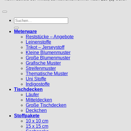
Suche
nach:
Meterware
Reststücke – Angebote
Leinenstoffe
Trikot – Jerseystoff
Kleine Blumenmuster
Große Blumenmuster
Grafische Muster
Streifenmuster
Thematische Muster
Uni Stoffe
Indigostoffe
Tischdecken
Läufer
Mitteldecken
Große Tischdecken
Deckchen
Stoffpakete
10 x 10 cm
15 x 15 cm